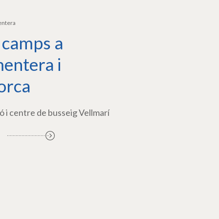
entera
 camps a
entera i
orca
ó i centre de busseig Vellmarí