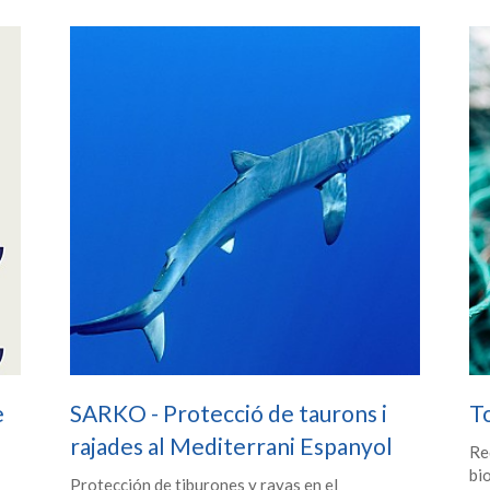
e
SARKO - Protecció de taurons i
T
rajades al Mediterrani Espanyol
Re
bi
Protección de tiburones y rayas en el