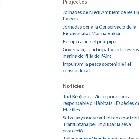
b
Projectes
Jornades de Medi Ambient de les Ill
Balears
Jornades per a la Conservació de la
Biodiversitat Marina Balear
Recuperació del peix pipa
Governança participativa a la reserv
marina de l'Illa de l'Aire
Impulsam la pesca sostenible i el
consum local
Notícies
Tatí Benjumea s’incorpora com a
responsable d’Hàbitats i Espècies d
Marilles
Setze anys mostrant el fons marí de 
Tramuntana per impulsar la seva
protecció
Taller per conèixer la biodiversitat 