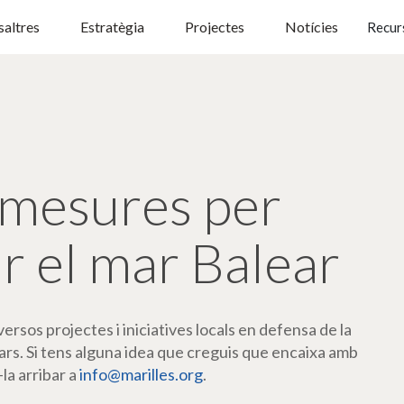
altres
Estratègia
Projectes
Notícies
Recur
mesures per
r el mar Balear
rsos projectes i iniciatives locals en defensa de la
ars. Si tens alguna idea que creguis que encaixa amb
-la arribar a
info@marilles.org
.