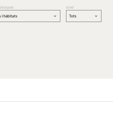
RATÈGIQUES
ESTAT
 i hàbitats
Tots