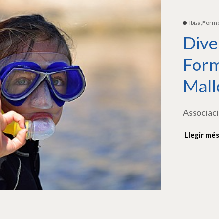
Ibiza,Form
Dive
Form
Mall
Associaci
Llegir més