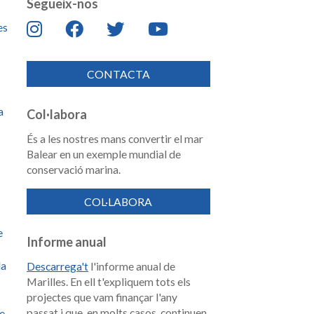
Segueix-nos
es
CONTACTA
a
Col·labora
És a les nostres mans convertir el mar
Balear en un exemple mundial de
conservació marina.
COL·LABORA
e
Informe anual
la
Descarrega't
l'informe anual de
Marilles. En ell t'expliquem tots els
projectes que vam finançar l'any
passat i que, en molts casos, continuen
de