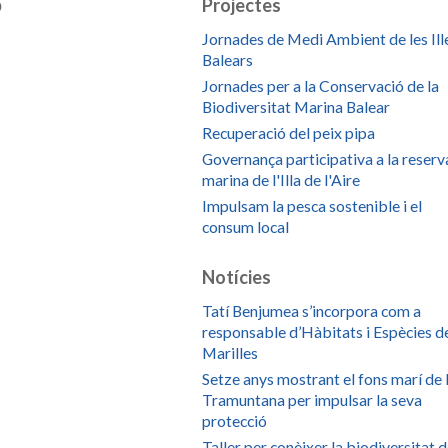
b
Projectes
Jornades de Medi Ambient de les Ill
Balears
Jornades per a la Conservació de la
Biodiversitat Marina Balear
Recuperació del peix pipa
Governança participativa a la reserv
marina de l'Illa de l'Aire
Impulsam la pesca sostenible i el
consum local
Notícies
Tatí Benjumea s’incorpora com a
responsable d’Hàbitats i Espècies d
Marilles
Setze anys mostrant el fons marí de 
Tramuntana per impulsar la seva
protecció
Taller per conèixer la biodiversitat 