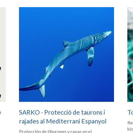
e
SARKO - Protecció de taurons i
T
rajades al Mediterrani Espanyol
Re
bi
Protección de tiburones y rayas en el