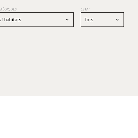
RATÈGIQUES
ESTAT
 i hàbitats
Tots