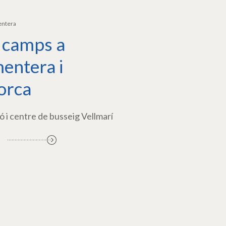
entera
 camps a
entera i
orca
ó i centre de busseig Vellmarí