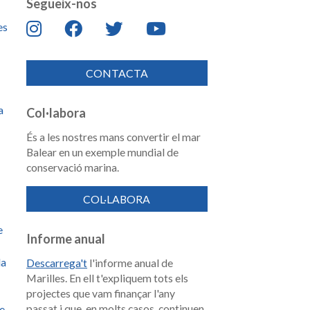
Segueix-nos
es
CONTACTA
a
Col·labora
És a les nostres mans convertir el mar
Balear en un exemple mundial de
conservació marina.
COL·LABORA
e
Informe anual
la
Descarrega't
l'informe anual de
Marilles. En ell t'expliquem tots els
projectes que vam finançar l'any
passat i que, en molts casos, continuen
de