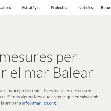
altres
Estratègia
Projectes
Notícies
Recur
mesures per
r el mar Balear
rsos projectes i iniciatives locals en defensa de la
ars. Si tens alguna idea que creguis que encaixa amb
-la arribar a
info@marilles.org
.