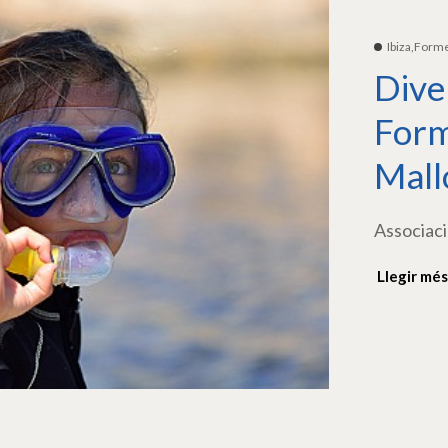
Ibiza,Form
Dive
Form
Mall
Associaci
Llegir més