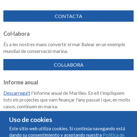
CONTACTA
Col·labora
És a les nostres mans convertir el mar Balear en un exemple
mundial de conservació marina.
COL·LABORA
Informe anual
Descarrega't
l'informe anual de Marilles. En ell t'expliquem
tots els projectes que vam finançar l'any passat i que, en molts
casos, continuen en marxa.
Memoria de impacto 2018-2023
Uso de cookies
Este sitio web utiliza cookies. Si continúa navegando está
dando su consentimiento y aceptando nuestra
Política de