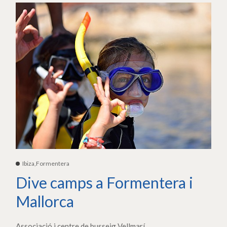
Ibiza,Formentera
Dive camps a Formentera i
Mallorca
Associació i centre de busseig Vellmarí