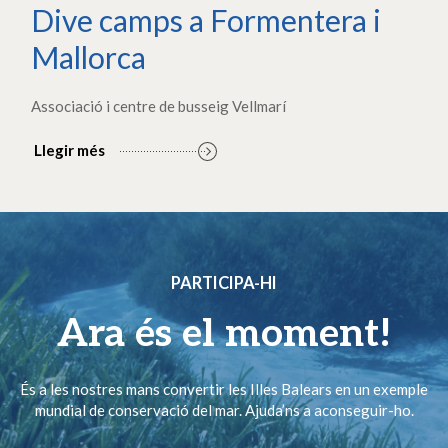
Dive camps a Formentera i
Mallorca
Associació i centre de busseig Vellmarí
Llegir més
PARTICIPA-HI
Ara és el moment!
És a les nostres mans convertir les Illes Balears en un exemple
mundial de conservació del mar. Ajuda’ns a aconseguir-ho.