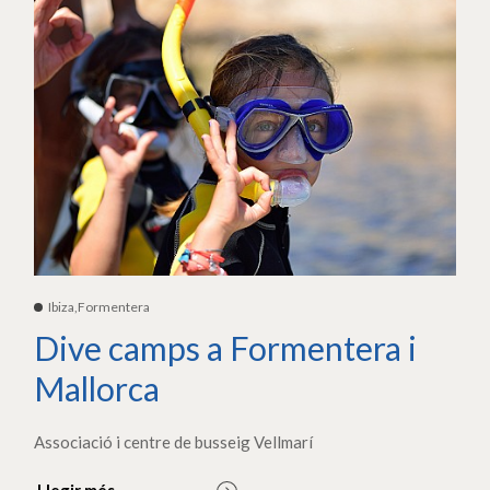
Ibiza,Formentera
Dive camps a Formentera i
Mallorca
Associació i centre de busseig Vellmarí
Llegir més