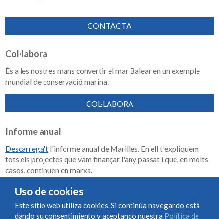
CONTACTA
Col·labora
És a les nostres mans convertir el mar Balear en un exemple
mundial de conservació marina.
COL·LABORA
Informe anual
Descarrega't
l'informe anual de Marilles. En ell t'expliquem
tots els projectes que vam finançar l'any passat i que, en molts
casos, continuen en marxa.
Memoria de impacto 2018-2023
Uso de cookies
Este sitio web utiliza cookies. Si continúa navegando está
dando su consentimiento y aceptando nuestra
Política de