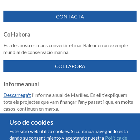
CONTACTA
Col·labora
És a les nostres mans convertir el mar Balear en un exemple
mundial de conservació marina.
COL·LABORA
Informe anual
Descarrega't
l'informe anual de Marilles. En ell t'expliquem
tots els projectes que vam finançar l'any passat i que, en molts
casos, continuen en marxa.
Memoria de impacto 2018-2023
Uso de cookies
Este sitio web utiliza cookies. Si continúa navegando está
dando su consentimiento y aceptando nuestra
Política de