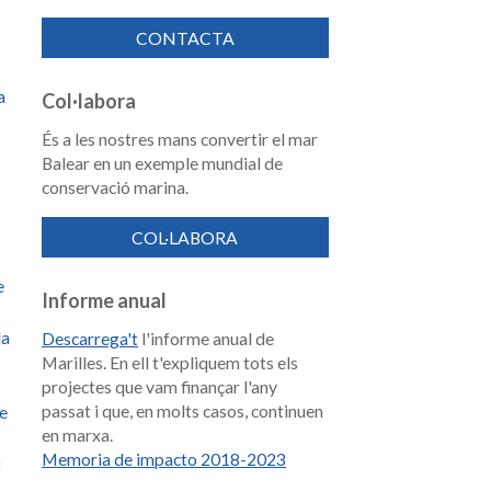
CONTACTA
a
Col·labora
És a les nostres mans convertir el mar
Balear en un exemple mundial de
conservació marina.
COL·LABORA
e
Informe anual
la
Descarrega't
l'informe anual de
Marilles. En ell t'expliquem tots els
projectes que vam finançar l'any
passat i que, en molts casos, continuen
de
en marxa.
Memoria de impacto 2018-2023
t