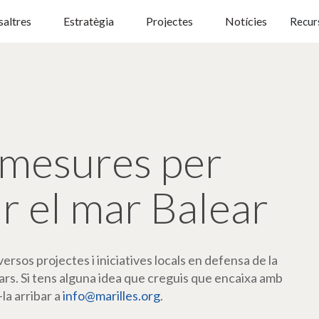
altres
Estratègia
Projectes
Notícies
Recur
mesures per
r el mar Balear
rsos projectes i iniciatives locals en defensa de la
ars. Si tens alguna idea que creguis que encaixa amb
-la arribar a
info@marilles.org
.