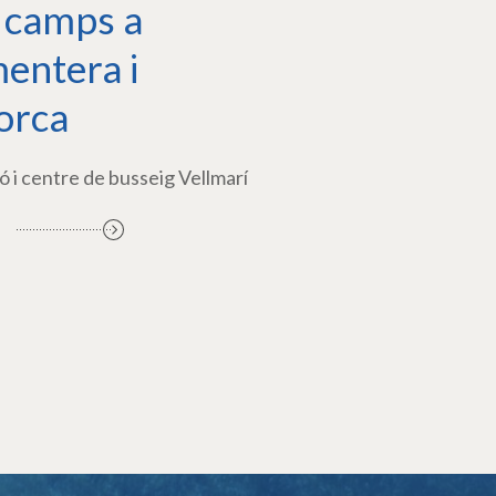
 camps a
entera i
orca
ó i centre de busseig Vellmarí