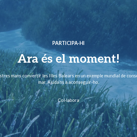
PARTICIPA-HI
Ara és el moment!
ostres mans convertir les Illes Balears en un exemple mundial de cons
mar. Ajuda’ns a aconseguir-ho.
Col·labora