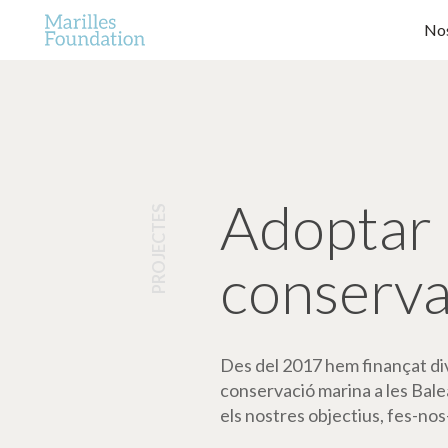
Nos
Adoptar 
PROJECTES
conserva
Des del 2017 hem finançat dive
conservació marina a les Bale
els nostres objectius, fes-nos