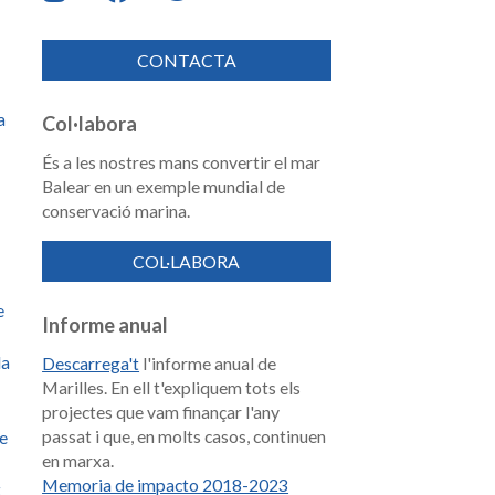
CONTACTA
a
Col·labora
És a les nostres mans convertir el mar
Balear en un exemple mundial de
conservació marina.
COL·LABORA
e
Informe anual
la
Descarrega't
l'informe anual de
Marilles. En ell t'expliquem tots els
projectes que vam finançar l'any
passat i que, en molts casos, continuen
de
en marxa.
Memoria de impacto 2018-2023
t