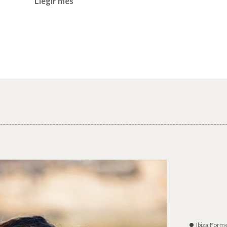
Llegir més
Ibiza,Form