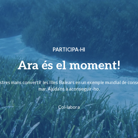
PARTICIPA-HI
Ara és el moment!
ostres mans convertir les Illes Balears en un exemple mundial de cons
mar. Ajuda’ns a aconseguir-ho.
Col·labora