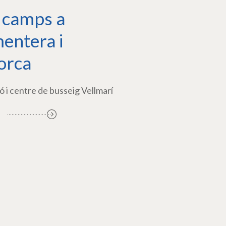
 camps a
entera i
orca
ó i centre de busseig Vellmarí