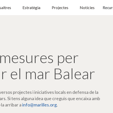
altres
Estratègia
Projectes
Notícies
Recur
mesures per
r el mar Balear
rsos projectes i iniciatives locals en defensa de la
ars. Si tens alguna idea que creguis que encaixa amb
-la arribar a
info@marilles.org
.