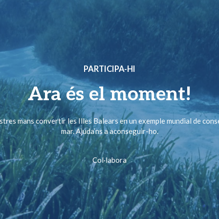
PARTICIPA-HI
Ara és el moment!
ostres mans convertir les Illes Balears en un exemple mundial de cons
mar. Ajuda’ns a aconseguir-ho.
Col·labora