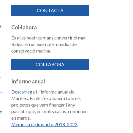
CONTACTA
a
Col·labora
És a les nostres mans convertir el mar
Balear en un exemple mundial de
conservació marina.
COL·LABORA
e
Informe anual
la
Descarrega't
l'informe anual de
Marilles. En ell t'expliquem tots els
projectes que vam finançar l'any
passat i que, en molts casos, continuen
de
en marxa.
Memoria de impacto 2018-2023
t