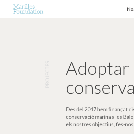
Nos
Adoptar 
PROJECTES
conserva
Des del 2017 hem finançat dive
conservació marina a les Bale
els nostres objectius, fes-nos