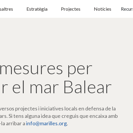
altres
Estratègia
Projectes
Notícies
Recur
mesures per
r el mar Balear
rsos projectes i iniciatives locals en defensa de la
ars. Si tens alguna idea que creguis que encaixa amb
-la arribar a
info@marilles.org
.