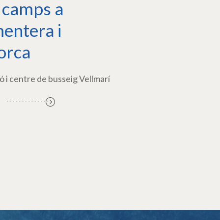
 camps a
entera i
orca
ó i centre de busseig Vellmarí