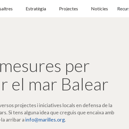
altres
Estratègia
Projectes
Notícies
Recur
mesures per
r el mar Balear
rsos projectes i iniciatives locals en defensa de la
ars. Si tens alguna idea que creguis que encaixa amb
-la arribar a
info@marilles.org
.