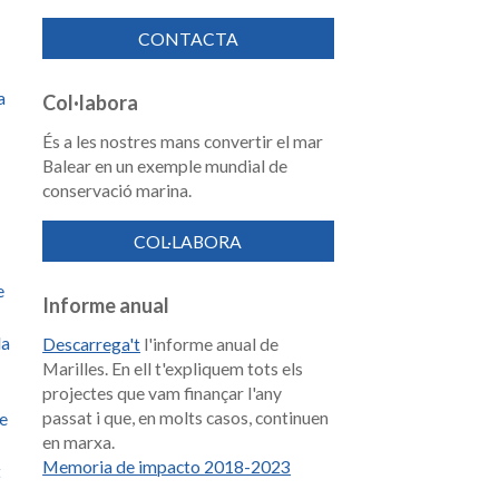
CONTACTA
a
Col·labora
És a les nostres mans convertir el mar
Balear en un exemple mundial de
conservació marina.
COL·LABORA
e
Informe anual
la
Descarrega't
l'informe anual de
Marilles. En ell t'expliquem tots els
projectes que vam finançar l'any
passat i que, en molts casos, continuen
de
en marxa.
Memoria de impacto 2018-2023
t