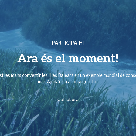
PARTICIPA-HI
Ara és el moment!
ostres mans convertir les Illes Balears en un exemple mundial de cons
mar. Ajuda’ns a aconseguir-ho.
Col·labora