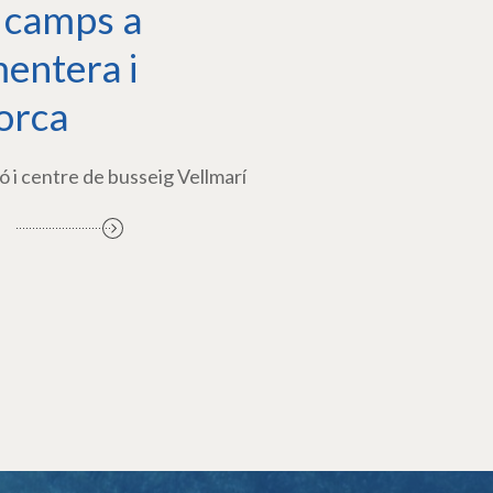
 camps a
entera i
orca
ó i centre de busseig Vellmarí