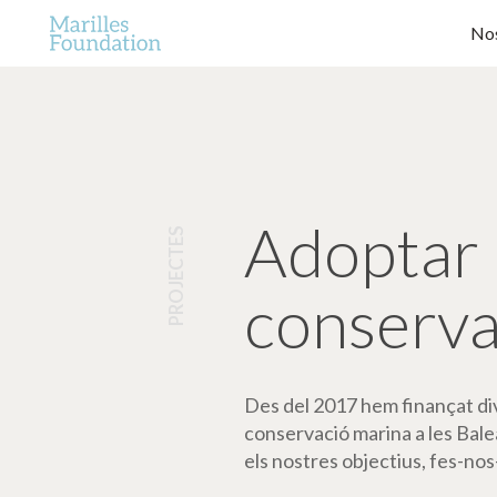
Nos
Adoptar 
PROJECTES
conserva
Des del 2017 hem finançat dive
conservació marina a les Bale
els nostres objectius, fes-nos