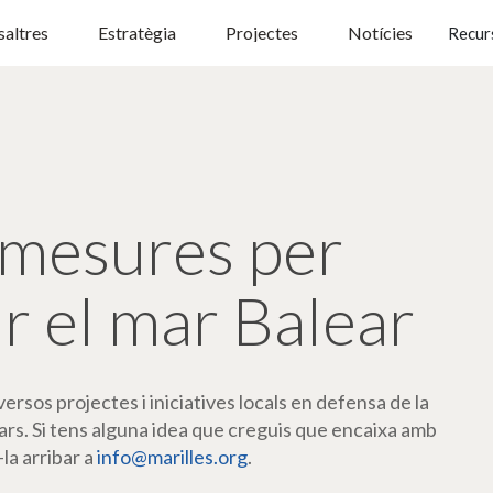
altres
Estratègia
Projectes
Notícies
Recur
mesures per
r el mar Balear
rsos projectes i iniciatives locals en defensa de la
ars. Si tens alguna idea que creguis que encaixa amb
-la arribar a
info@marilles.org
.