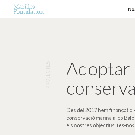
Nos
Adoptar 
PROJECTES
conserva
Des del 2017 hem finançat dive
conservació marina a les Bale
els nostres objectius, fes-nos