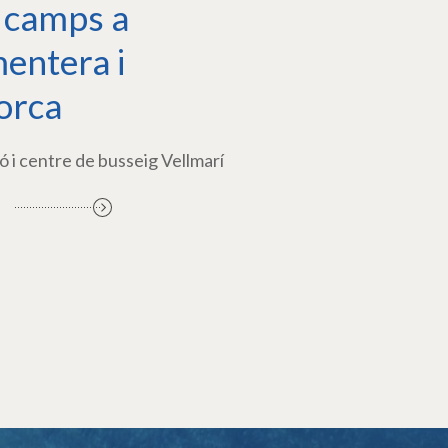
 camps a
entera i
orca
ó i centre de busseig Vellmarí