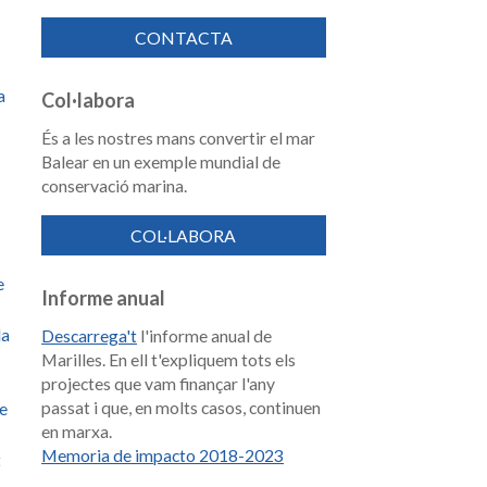
CONTACTA
a
Col·labora
És a les nostres mans convertir el mar
Balear en un exemple mundial de
conservació marina.
COL·LABORA
e
Informe anual
la
Descarrega't
l'informe anual de
Marilles. En ell t'expliquem tots els
projectes que vam finançar l'any
passat i que, en molts casos, continuen
de
en marxa.
Memoria de impacto 2018-2023
t