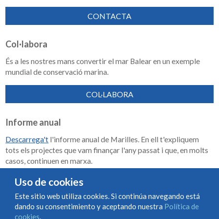
CONTACTA
Col·labora
És a les nostres mans convertir el mar Balear en un exemple
mundial de conservació marina.
COL·LABORA
Informe anual
Descarrega't
l'informe anual de Marilles. En ell t'expliquem
tots els projectes que vam finançar l'any passat i que, en molts
casos, continuen en marxa.
Memoria de impacto 2018-2023
Uso de cookies
Este sitio web utiliza cookies. Si continúa navegando está
dando su consentimiento y aceptando nuestra
Política de
Condiciones de uso y contratación
Política de cookies
cookies
.