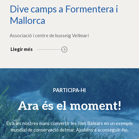
Dive camps a Formentera i
Mallorca
Associació i centre de busseig Vellmarí
Llegir més
PARTICIPA-HI
Ara és el moment!
És a les nostres mans convertir les Illes Balears en un exemple
mundial de conservació del mar. Ajuda’ns a aconseguir-ho.