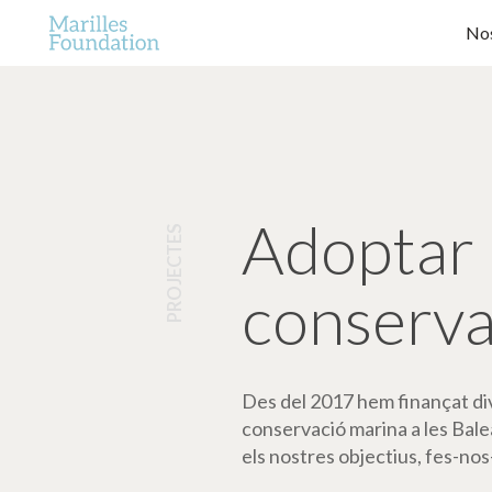
Nos
Adoptar 
PROJECTES
conserva
Des del 2017 hem finançat dive
conservació marina a les Bale
els nostres objectius, fes-nos