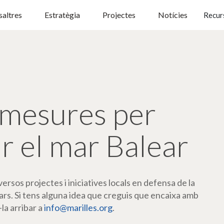
altres
Estratègia
Projectes
Notícies
Recur
mesures per
r el mar Balear
rsos projectes i iniciatives locals en defensa de la
ars. Si tens alguna idea que creguis que encaixa amb
-la arribar a
info@marilles.org
.