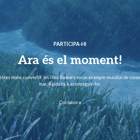
PARTICIPA-HI
Ara és el moment!
ostres mans convertir les Illes Balears en un exemple mundial de cons
mar. Ajuda’ns a aconseguir-ho.
Col·labora