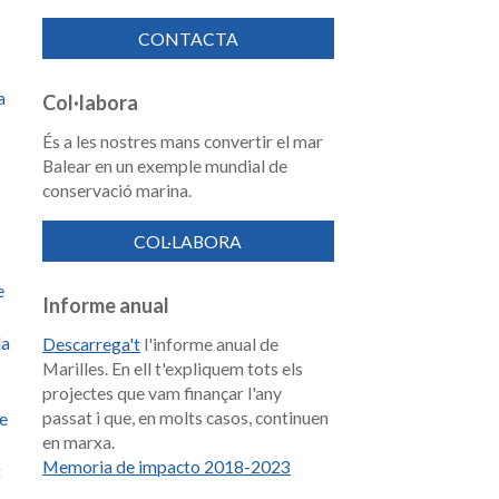
CONTACTA
a
Col·labora
És a les nostres mans convertir el mar
Balear en un exemple mundial de
conservació marina.
COL·LABORA
e
Informe anual
la
Descarrega't
l'informe anual de
Marilles. En ell t'expliquem tots els
projectes que vam finançar l'any
passat i que, en molts casos, continuen
de
en marxa.
Memoria de impacto 2018-2023
t