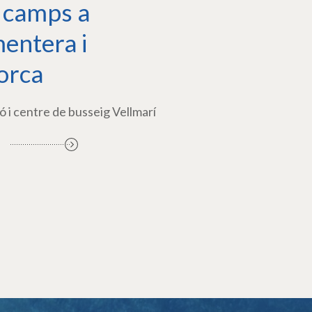
 camps a
entera i
orca
ó i centre de busseig Vellmarí