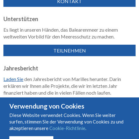
KONTAKT
Unterstützen
Es liegt in unseren Händen, das Balearenmeer zu einem
weltweiten Vorbild für den Meeresschutz zu machen.
TEILNEHMEN
Jahresbericht
Laden Sie
den Jahresbericht von Marilles herunter. Darin
erklären wir Ihnen alle Projekte, die wir im letzten Jahr
finanziert haben und die in vielen Fällen noch laufen.
Wirkungsbericht 2018–2023
Verwendung von Cookies
Diese Website verwendet Cookies. Wenn Sie weiter
surfen, stimmen Sie der Verwendung von Cookies zu und
Nutzungs- und Vertragsbedingungen
Cookie-Richtlinie
akzeptieren unsere
Cookie-Richtlinie
.
Datenschutzrichtlinie