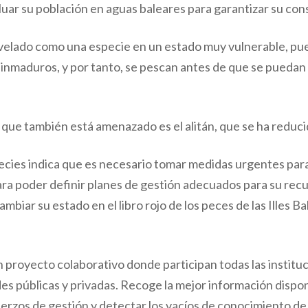
uar su población en aguas baleares para garantizar su con
velado como una especie en un estado muy vulnerable, pue
inmaduros, y por tanto, se pescan antes de que se puedan
 que también está amenazado es el alitán, que se ha reduc
pecies indica que es necesario tomar medidas urgentes par
ra poder definir planes de gestión adecuados para su recu
biar su estado en el libro rojo de los peces de las Illes Ba
n proyecto colaborativo donde participan todas las institu
ades públicas y privadas. Recoge la mejor información dispo
erzos de gestión y detectar los vacíos de conocimiento de 