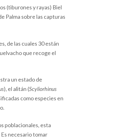
s (tiburones y rayas) Biel
de Palma sobre las capturas
s, de las cuales 30 están
quelvacho que recoge el
estra un estado de
us
), el alitán (
Scyliorhinus
lasificadas como especies en
o.
s poblacionales, esta
. Es necesario tomar