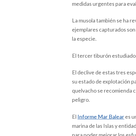
medidas urgentes para eval
La musola también se ha re
ejemplares capturados son 
la especie.
El tercer tiburón estudiado
El declive de estas tres es
su estado de explotación pa
quelvacho se recomienda cam
peligro.
El
Informe Mar Balear
es u
marina de las Islas y entid
para poder mejorar los esfu