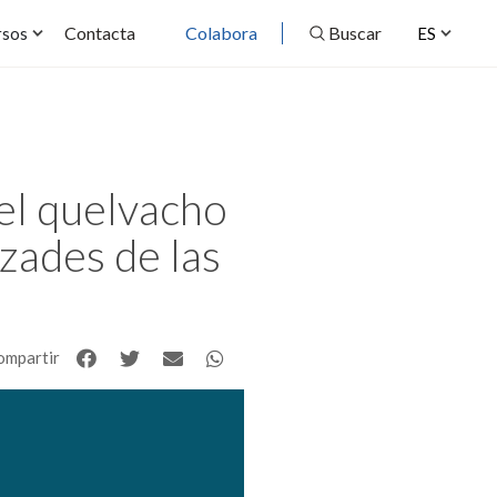
Contacta
Colabora
Buscar
rsos
ES
el quelvacho
zades de las
ompartir