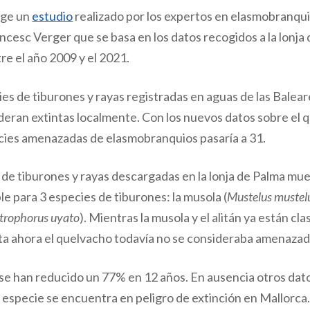
ge un
estudio
realizado por los expertos en elasmobranquio
cesc Verger que se basa en los datos recogidos a la lonja 
re el año 2009 y el 2021.
s de tiburones y rayas registradas en aguas de las Baleare
deran extintas localmente. Con los nuevos datos sobre el 
cies amenazadas de elasmobranquios pasaría a 31.
 de tiburones y rayas descargadas en la lonja de Palma mu
e para 3 especies de tiburones: la musola (
Mustelus mustel
trophorus uyato
). Mientras la musola y el alitán ya están c
asta ahora el quelvacho todavía no se consideraba amenazad
se han reducido un 77% en 12 años. En ausencia otros dato
 especie se encuentra en peligro de extinción en Mallorca