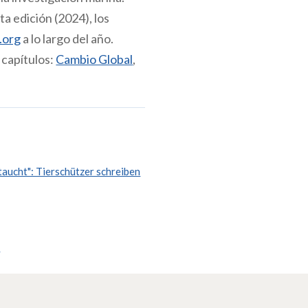
ta edición (2024), los
.org
a lo largo del año.
 capítulos:
Cambio Global
,
aucht": Tierschützer schreiben
"