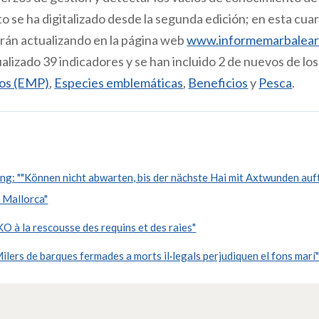
o se ha digitalizado desde la segunda edición; en esta cuar
irán actualizando en la página web
www.informemarbalear
lizado 39 indicadores y se han incluido 2 de nuevos de los
dos (EMP)
,
Especies emblemáticas
,
Beneficios
y
Pesca
.
: ""Können nicht abwarten, bis der nächste Hai mit Axtwunden auft
f Mallorca"
à la rescousse des requins et des raies"
lers de barques fermades a morts il·legals perjudiquen el fons marí