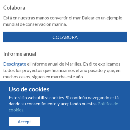
Colabora
Está en nuestras manos convertir el mar Balear en un ejemplo
mundial de conservación marina.
COLABORA
Informe anual
Descárgate
el informe anual de Marilles. En él te explicamos
todos los proyectos que financiamos el año pasado y que, en
muchos casos, siguen en marcha este año.
Memoria de impacto 2018-2023
Uso de cookies
Este sitio web utiliza cookies. Si continúa navegando está
dando su consentimiento y aceptando nuestra
Política de
Condiciones de uso y contratación
Política de cookies
cookies
.
Política de privacidad
Accept
© Marilles Foundation