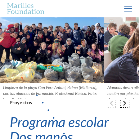
Limpieza de la playa Can Pere Antoni, Palma (Mallorca),
Alumnos desarrolla
con los alumnos de Formación Profesional Básica. Foto:
nación por plástico
Save the Med.
Programa Escolar 
Proyectos
Save the Med.
Programa escolar
Dos manos