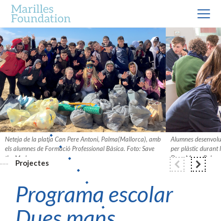
Neteja de la platja Can Pere Antoni, Palma(Mallorca), amb
Alumnes desenvolup
els alumnes de Formació Professional Bàsica. Foto: Save
per plàstic durant 
the Med.
Dues Mans, Palma (
Projectes
Programa escolar
Dues mans