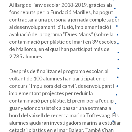
Al llarg de l'any escolar 2018-2019, gràcies als
fons rebuts per la Fundació Marilles, ha pogut
contractar a una persona a jornada completa per
al desenvolupament, difusió, implementació i
avaluació del programa “Dues Mans” (sobre la
contaminació per plàstic del mar) en 39 escoles
de Mallorca, en el qual han participat més de
2.785 alumnes.
Després de finalitzar el programa escolar, al
voltant de 100 alumnes han participat en el
concurs “Impulsors del canvi”, desenvolupant i
implementant projectes per reduir la
contaminació per plàstic. El premi per a l'equip
guanyador consisteix a passar una setmana a
bord del vaixell de recerca marina Toftevaag. Els
alumnes ajudaran investigadors marins a estudiar
cetacis i plàstics en el mar Balear. També s'han