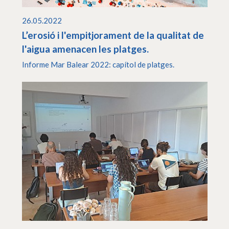
26.05.2022
L’erosió i l'empitjorament de la qualitat de
l'aigua amenacen les platges.
Informe Mar Balear 2022: capítol de platges.