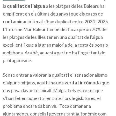
la 
qualitat de l’aigua
 a les platges de les Balears ha 
empitjorat en els últims deu anys i que els casos de 
contaminació feca
l s’han duplicat entre 2024 i 2025. 
L’Informe Mar Balear també destaca que un 70% de 
les platges de les Illes tenen una qualitat de l'aigua 
excel·lent, i que a la gran majoria de la resta és bona o 
molt bona. Ara bé, aquesta part no ha tingut tant de 
protagonisme.  
Sense entrar a valorar la qualitat i el sensacionalisme 
d’alguns mitjans, aquí hi ha una 
veritat incòmoda
 que 
ens posa davant el mirall. Malgrat els esforços que 
s’han fet en aquesta i en anteriors legislatures, el 
problema encara és ben viu. Toca demanar a 
ajuntaments, consells i governs tant autonòmic com 