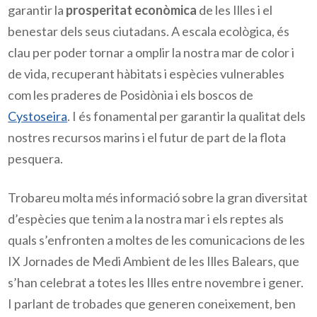
garantir la 
prosperitat econòmica
 de les Illes i el 
benestar dels seus ciutadans. A escala ecològica, és 
clau per poder tornar a omplir la nostra mar de color i 
de vida, recuperant hàbitats i espècies vulnerables 
com les praderes de Posidònia i els boscos de 
Cystoseira
. I és fonamental per garantir la qualitat dels 
nostres recursos marins i el futur de part de la flota 
pesquera. 
Trobareu molta més informació sobre la gran diversitat 
d’espècies que tenim a la nostra mar i els reptes als 
quals s’enfronten a moltes de les comunicacions de les 
IX Jornades de Medi Ambient de les Illes Balears, que 
s’han celebrat a totes les Illes entre novembre i gener. 
I parlant de trobades que generen coneixement, ben 