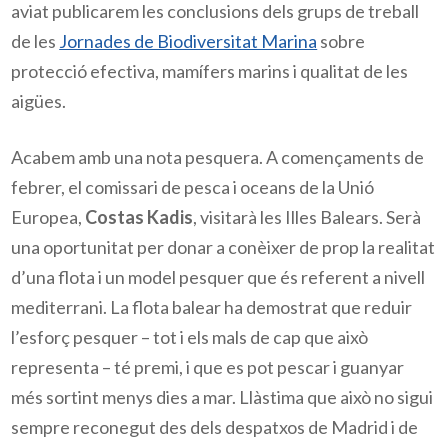
aviat publicarem les conclusions dels grups de treball 
de les 
Jornades de Biodiversitat Marina
 sobre 
protecció efectiva, mamífers marins i qualitat de les 
aigües.  
Acabem amb una nota pesquera. A començaments de 
febrer, el comissari de pesca i oceans de la Unió 
Europea, 
Costas Kadis
, visitarà les Illes Balears. Serà 
una oportunitat per donar a conèixer de prop la realitat 
d’una flota i un model pesquer que és referent a nivell 
mediterrani. La flota balear ha demostrat que reduir 
l’esforç pesquer – tot i els mals de cap que això 
representa – té premi, i que es pot pescar i guanyar 
més sortint menys dies a mar. Llàstima que això no sigui 
sempre reconegut des dels despatxos de Madrid i de 