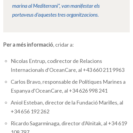
marina al Mediterrani”, van manifestar els
portaveus d'aquestes tres organitzacions.
Per a més informació
, cridar a:
Nicolas
Entrup
, codirector de Relacions
Internacionals d'
OceanCare
, al +43 660 211 9963
Carlos Bravo, responsable de Polítiques Marines a
Espanya d'
OceanCare
, al +34 626 998 241
Aniol
Esteban, director de la Fundació
Marilles
, al
+34 656 192 262
Ricardo
Sagarminaga
, director d'
Alnitak
, al +34 619
108 797