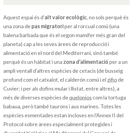
Aquest espai és d'
alt valor ecològic
, no sols perquè és
una zona de
pas migratori
per al
rorcual
comú (una
balena
barbada
que és el segon mamífer més gran del
planeta) cap a les seves àrees de reproducció i
alimentació en el nord del Mediterrani, sinó també
perquè és un hàbitat i una
zona d'alimentació
per a un
ampli ventall d'altres espècies de cetacis (de busseig
profund com el catxalot, el
calderón
comú i el
zifio
de
Cuvier
; i per als dofins mular i llistat, entre altres), a
més de diverses espècies de
quelonios
com la tortuga
babaua, però també taurons i aus marines. Totes les
espècies esmentades estan incloses en l'Annex II del
Protocol sobre àrees especialment protegides i
diversitat biològica al Mediterrani del Conveni de