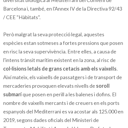
Barcelona i, també, en l'Annex IV de la Directiva 92/43
/ CEE "Hàbitats".
Però malgrat la seva protecció legal, aquestes
espècies estan sotmeses a fortes pressions que posen
en risc la seva supervivència. Entre elles, a causa de
l'intens trànsit marítim existent en la zona, al risc de
col·lisions letals de grans cetacis amb els vaixells
.
Així mateix, els vaixells de passatgers i de transport de
mercaderies provoquen elevats nivells de
soroll
submarí
que posen en perill a les balenes i dofins. El
nombre de vaixells mercants i de creuers en els ports
espanyols del Mediterrani es va acostar als 125.000 en
2019, segons dades oficials del Ministeri de