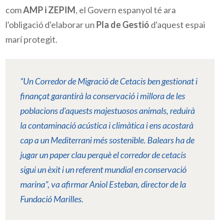
com
AMP i ZEPIM
, el Govern espanyol té ara
l'obligació d'elaborar un
Pla de Gestió
d'aquest espai
marí protegit.
“Un Corredor de Migració de Cetacis ben gestionat i
finançat garantirà la conservació i millora de les
poblacions d'aquests majestuosos animals, reduirà
la contaminació acústica i climàtica i ens acostarà
cap a un Mediterrani més sostenible. Balears ha de
jugar un paper clau perquè el corredor de cetacis
sigui un èxit i un referent mundial en conservació
marina”, va afirmar
Aniol
Esteban, director de la
Fundació
Marilles
.