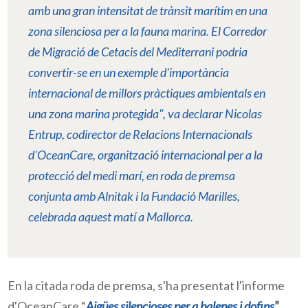
amb una gran intensitat de trànsit marítim en una
zona silenciosa per a la fauna marina. El Corredor
de Migració de Cetacis del Mediterrani podria
convertir-se en un exemple d'importància
internacional de millors pràctiques ambientals en
una zona marina protegida", va declarar Nicolas
Entrup
, codirector de Relacions Internacionals
d'
OceanCare
, organització internacional per a la
protecció del medi marí, en roda de premsa
conjunta amb
Alnitak
i la Fundació
Marilles
,
celebrada aquest matí a Mallorca.
En la citada roda de premsa, s'ha presentat l'informe
d'
OceanCare
“
Aigües silencioses per a balenes i dofins
”
.