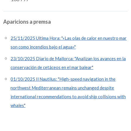
Aparicions a premsa
25/11/2025 Ultima Hora: "«Las olas de calor en nuestro mar
son como incendios bajo el agua»"
23/10/2025 Diario de Mallorca: "Analizan los avances en la
conservación de cetáceos en el mar balear"
01/10/2025 Il Nautilus: "High-speed navigation in the
northwest Mediterranean remains unchanged despite
international recommendations to avoid ship collisions with
whales"