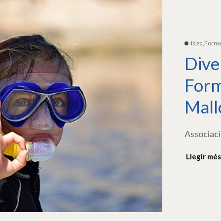
Ibiza,Form
Dive
Form
Mall
Associaci
Llegir més