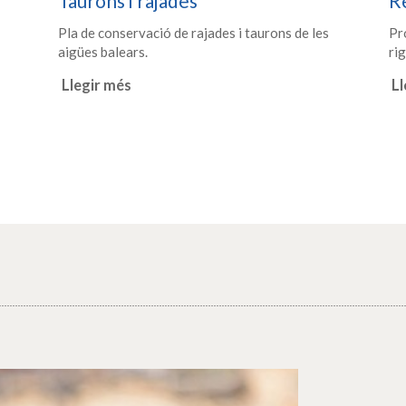
Taurons i rajades
Re
Pla de conservació de rajades i taurons de les
Pro
aigües balears.
ri
Llegir més
Ll