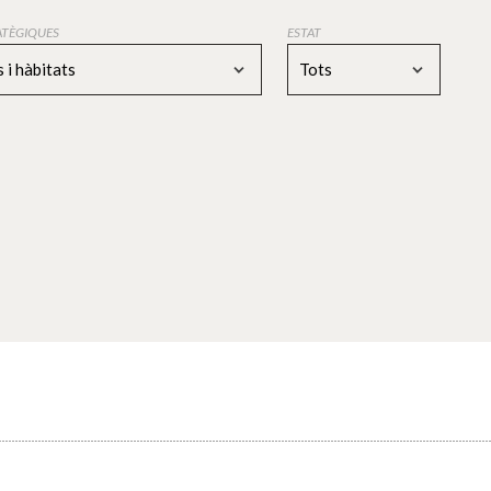
RATÈGIQUES
ESTAT
 i hàbitats
Tots