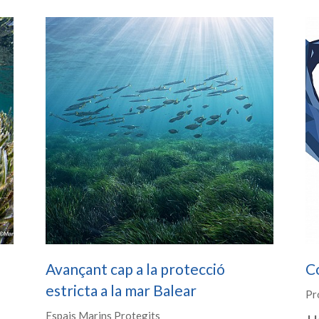
Avançant cap a la protecció
C
estricta a la mar Balear
Pr
Espais Marins Protegits