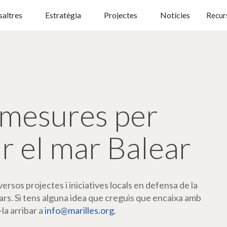
altres
Estratègia
Projectes
Notícies
Recur
mesures per
r el mar Balear
rsos projectes i iniciatives locals en defensa de la
ars. Si tens alguna idea que creguis que encaixa amb
-la arribar a
info@marilles.org
.