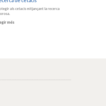
cerca de cetacis
tegir als cetacis mitjançant la recerca
gorosa.
egir més