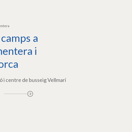
entera
 camps a
entera i
orca
ó i centre de busseig Vellmarí