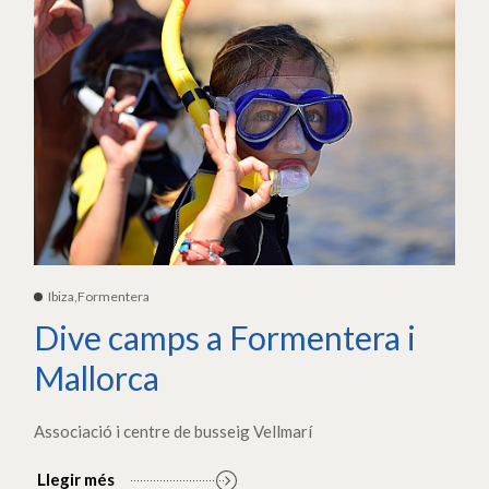
Ibiza,Formentera
Dive camps a Formentera i
Mallorca
Associació i centre de busseig Vellmarí
Llegir més