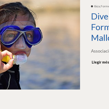
Ibiza,Form
Dive
Form
Mall
Associaci
Llegir més