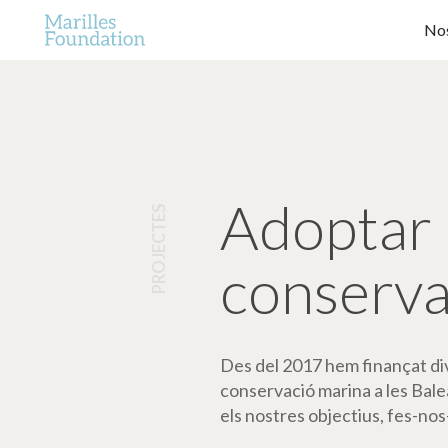
Nos
Adoptar 
PROJECTES
conserva
Des del 2017 hem finançat dive
conservació marina a les Bale
els nostres objectius, fes-nos