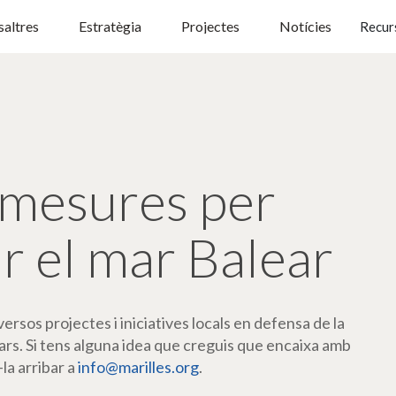
altres
Estratègia
Projectes
Notícies
Recur
mesures per
r el mar Balear
rsos projectes i iniciatives locals en defensa de la
ars. Si tens alguna idea que creguis que encaixa amb
-la arribar a
info@marilles.org
.