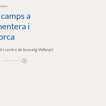
entera
 camps a
entera i
orca
ó i centre de busseig Vellmarí