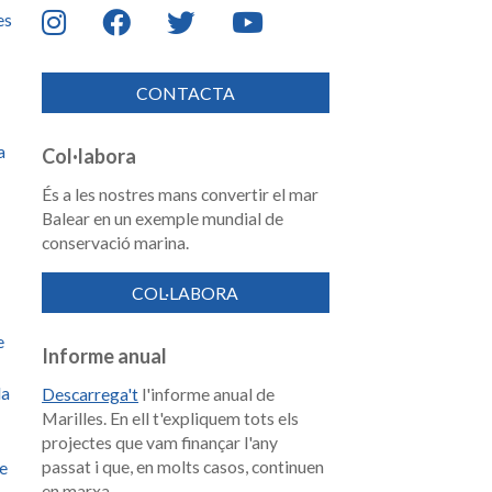
es
CONTACTA
a
Col·labora
És a les nostres mans convertir el mar
Balear en un exemple mundial de
conservació marina.
COL·LABORA
e
Informe anual
la
Descarrega't
l'informe anual de
Marilles. En ell t'expliquem tots els
projectes que vam finançar l'any
passat i que, en molts casos, continuen
de
en marxa.