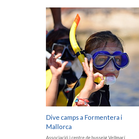
Dive camps a Formentera i
Mallorca
Associació i centre de busseig Vellmarí