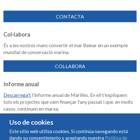
CONTACTA
Col·labora
És a les nostres mans convertir el mar Balear en un exemple
mundial de conservació marina.
COL·LABORA
Informe anual
Descarrega't
l'informe anual de Marilles. En ell t'expliquem
tots els projectes que vam finançar l'any passat i que, en molts
casos, continuen en marxa.
Memoria de impacto 2018-2023
Uso de cookies
Este sitio web utiliza cookies. Si continúa navegando está
dando su consentimiento y aceptando nuestra
Política de