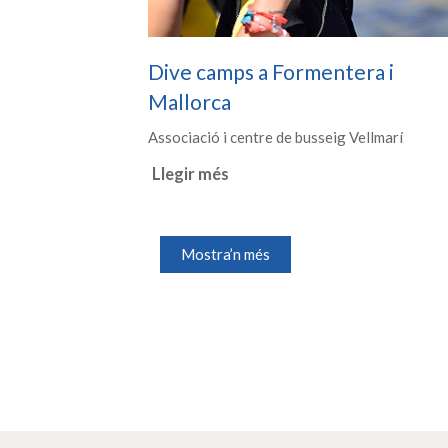
Dive camps a Formentera i
Mallorca
Associació i centre de busseig Vellmarí
Llegir més
Mostra’n més