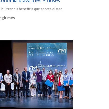
onomia blava a les Pitiüses
ibilitzar els beneficis que aporta el mar.
egir més