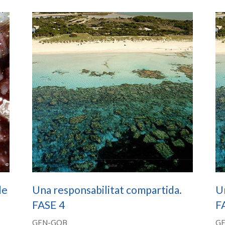
de
Una responsabilitat compartida.
Un
FASE 4
F
GEN-GOB
G