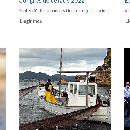
Congrés de cetacis 2022
Ec
Protecció dels mamífers i les tortugues marines.
Vis
Llegir més
Ll