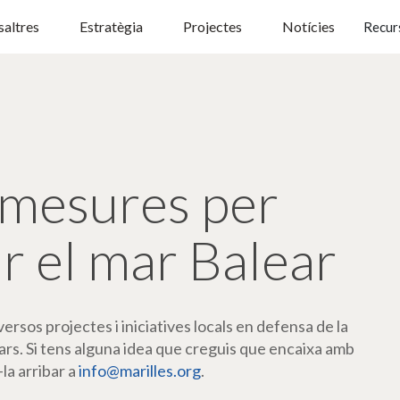
altres
Estratègia
Projectes
Notícies
Recur
mesures per
r el mar Balear
rsos projectes i iniciatives locals en defensa de la
ars. Si tens alguna idea que creguis que encaixa amb
-la arribar a
info@marilles.org
.