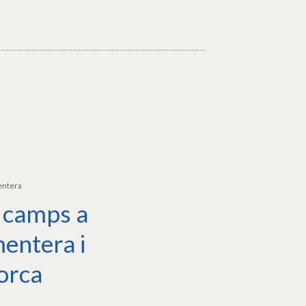
entera
 camps a
entera i
orca