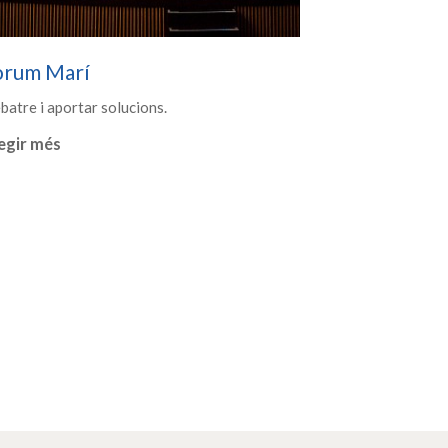
òrum Marí
batre i aportar solucions.
egir més