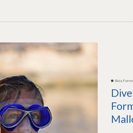
Ibiza,Form
Dive
Form
Mall