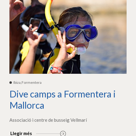
Ibiza,Formentera
Dive camps a Formentera i
Mallorca
Associació i centre de busseig Vellmarí
Llegir més