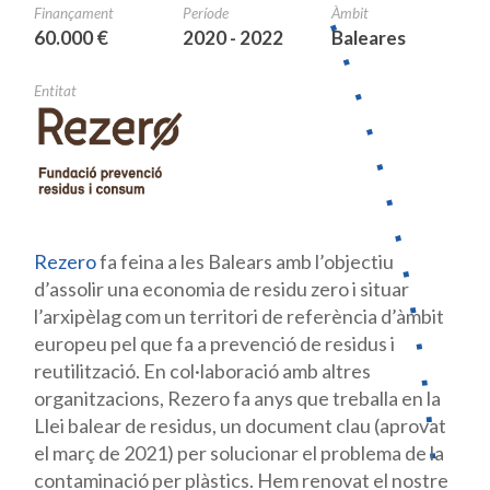
Finançament
Període
Àmbit
60.000 €
2020 - 2022
Baleares
Entitat
Rezero
fa feina a les Balears amb l’objectiu
d’assolir una economia de residu zero i situar
l’arxipèlag com un territori de referència d’àmbit
europeu pel que fa a prevenció de residus i
reutilització. En col·laboració amb altres
organitzacions, Rezero fa anys que treballa en la
Llei balear de residus, un document clau (aprovat
el març de 2021) per solucionar el problema de la
contaminació per plàstics. Hem renovat el nostre