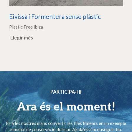
Eivissa i Formentera sense plàstic
Plastic Free Ibiza
Llegir més
PARTICIPA-HI
Ara és el moment!
És a les nostres mans convertir les Illes Balears en un exemple
mundial de conservació del mar. Ajuda’ns a aconseguir-ho.