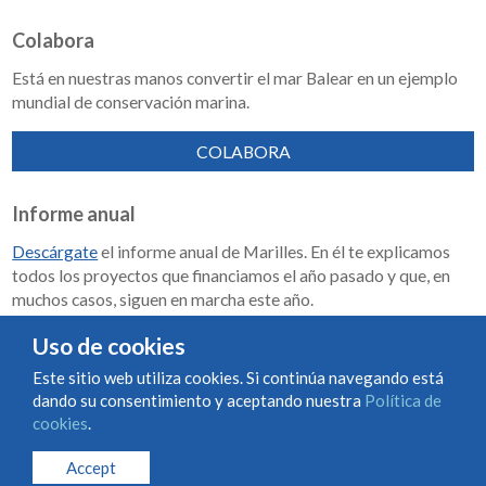
Colabora
Está en nuestras manos convertir el mar Balear en un ejemplo
mundial de conservación marina.
COLABORA
Informe anual
Descárgate
el informe anual de Marilles. En él te explicamos
todos los proyectos que financiamos el año pasado y que, en
muchos casos, siguen en marcha este año.
Memoria de impacto 2018-2023
Uso de cookies
Este sitio web utiliza cookies. Si continúa navegando está
dando su consentimiento y aceptando nuestra
Política de
Condiciones de uso y contratación
Política de cookies
cookies
.
Política de privacidad
Accept
© Marilles Foundation