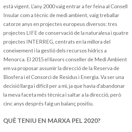
està vigent. L'any 2000 vaig entrar a fer feina al Consell
Insular com a tècnic de medi ambient, vaig treballar
catorze anys en projectes europeus diversos: tres
projectes LIFE de conservació de la naturalesa i quatre
projectes INTERREG, centrats en la millora del
coneixement i la gestió dels recursos hídrics a
Menorca. El 2015 el llavors conseller de Medi Ambient
em va proposar assumir la direcció de la Reserva de
Biosfera i el Consorci de Residus i Energia. Va ser una
decisió llarga i difícil per a mi, ja que havia d'abandonar
la meva faceta més tècnica i saltar a la direcció, però
cinc anys després faig un balanç positiu.
QUÈ TENIU EN MARXA PEL 2020?