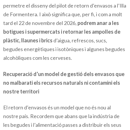
permetre el disseny del pilot de retorn d’envasos a l’Illa
de Formentera. I això significa que, per fi, i com a molt
tard el 22 de novembre del 2026,
podrem anar a les
botigues i supermercats i retornar les ampolles de
plàstic, llaunes i brics
d’aigua, refrescos, sucs,
begudes energètiques i isotòniques i algunes begudes
alcohòliques com les cerveses.
Recuperació d’un model de gestió dels envasos que
no malbarati els recursos naturals ni contamini els
nostre territori
El retorn d’envasos és un model que no és nou al
nostre país. Recordem que abans que la indústria de
les begudes i l’alimentació passes a distribuir els seus