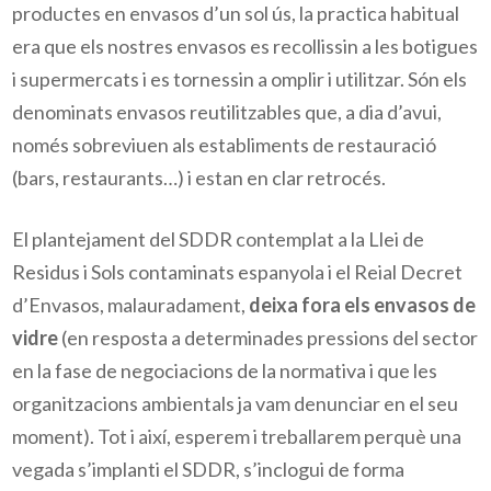
productes en envasos d’un sol ús, la practica habitual
era que els nostres envasos es recollissin a les botigues
i supermercats i es tornessin a omplir i utilitzar. Són els
denominats envasos reutilitzables que, a dia d’avui,
només sobreviuen als establiments de restauració
(bars, restaurants…) i estan en clar retrocés.
El plantejament del SDDR contemplat a la Llei de
Residus i Sols contaminats espanyola i el Reial Decret
d’Envasos, malauradament,
deixa fora els envasos de
vidre
(en resposta a determinades pressions del sector
en la fase de negociacions de la normativa i que les
organitzacions ambientals ja vam denunciar en el seu
moment). Tot i així, esperem i treballarem perquè una
vegada s’implanti el SDDR, s’inclogui de forma