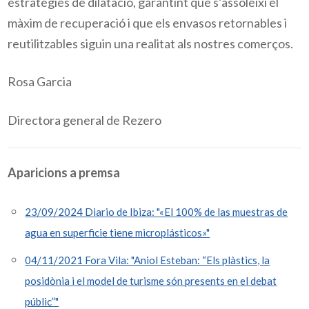
estratègies de dilatació, garantint que s’assoleixi el
màxim de recuperació i que els envasos retornables i
reutilitzables siguin una realitat als nostres comerços.
Rosa Garcia
Directora general de Rezero
Aparicions a premsa
23/09/2024 Diario de Ibiza: "«El 100% de las muestras de
agua en superficie tiene microplásticos»"
04/11/2021 Fora Vila: "Aniol Esteban: “Els plàstics, la
posidònia i el model de turisme són presents en el debat
públic”"