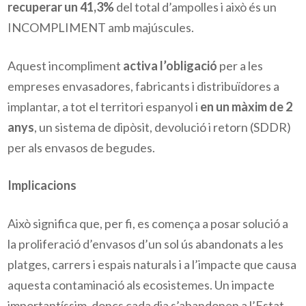
recuperar un 41,3%
del total d’ampolles i això és un
INCOMPLIMENT amb majúscules.
Aquest incompliment
activa l’obligació
per a les
empreses envasadores, fabricants i distribuïdores a
implantar, a tot el territori espanyol i
en un màxim de 2
anys
, un sistema de dipòsit, devolució i retorn (SDDR)
per als envasos de begudes.
Implicacions
Això significa que, per fi, es comença a posar solució a
la proliferació d’envasos d’un sol ús abandonats a les
platges, carrers i espais naturals i a l’impacte que causa
aquesta contaminació als ecosistemes. Un impacte
importantíssim, doncs cada dia s’abandonen a l’Estat