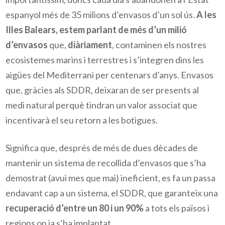
espanyol més de 35 milions d’envasos d’un sol ús.
A les
Illes Balears, estem parlant de més d’un milió
d’envasos
que,
diàriament
, contaminen els nostres
ecosistemes marins i terrestres i s’integren
dins les
aigües del Mediterrani per centenars d’anys
. Envasos
que, gràcies als SDDR, deixaran de ser presents al
medi natural perquè tindran un valor associat que
incentivarà el seu retorn a les botigues.
Significa que, després de més de dues dècades de
mantenir un sistema de recollida d’envasos que s’ha
demostrat (avui mes que mai) ineficient, es fa un passa
endavant cap a un sistema, el SDDR, que garanteix una
recuperació d’entre un 80 i un 90%
a tots els països i
regions on ja s’ha implantat.