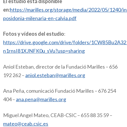
El estudio está disponible
en:
https://marilles.org/storage/media/2022/05/1240/i
posidonia-milenaria-en-calvia.pdf
Fotos y vídeos del estudio
:
https://drive.google.com/drive/folders/1CW85Bu2A32
n1rnsI81XJNFK0u_sVu?usp=sharing
Aniol Esteban, director de la Fundació Marilles – 656
192 262 –
aniol.esteban@marilles.org
Ana Peña, comunicació Fundació Marilles – 676 254
404 –
ana.pena@marilles.org
Miguel Angel Mateo, CEAB-CSIC – 655 88 35 59 –
mateo@ceab.csic.es