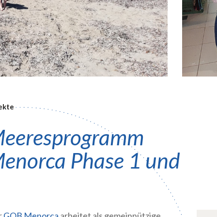
ekte
eeresprogramm
enorca Phase 1 und
r
GOB Menorca
arbeitet als gemeinnützige