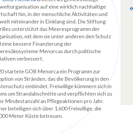
eltorganisation auf eine wirklich nachhaltige
tschaft hin, in der menschliche Aktivitäten und
elt miteinander in Einklang sind. Die Stiftung
illes unterstützt das Meeresprogramm der
anisation, mit dem sie unter anderen den Schutz
 eine bessere Finanzierung der
resökosysteme Menorcas durch politische
tiativen verbessert.
0 startete GOB Menorca ein Programm zur
ption von Stränden, das die Bevölkerung in den
tenschutz einbindet. Freiwillige kümmern sich in
ms um Strandabschnitte und verpflichten sich zu
er Mindestanzahl an Pflegeaktionen pro Jahr.
her beteiligen sich über 1.600 Freiwillige, die
000 Meter Küste betreuen.