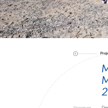
Proj
M
M
2
De
Finanzierung