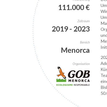
Umw
111.000 €
Wir
Umw
Zeitraum
Mar
2019 - 2023
Org
und
Mee
Bereich
Ini
Menorca
202
Ado
Organisation
Küs
Tea
ein
Bis
50.