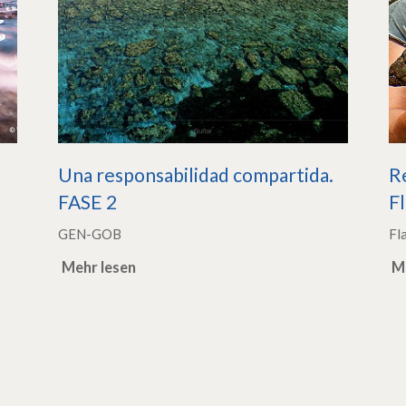
Una responsabilidad compartida.
R
FASE 2
F
GEN-GOB
Fl
Mehr lesen
M