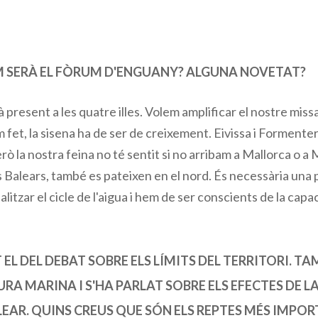
M SERÀ EL FÒRUM D'ENGUANY? ALGUNA NOVETAT?
present a les quatre illes. Volem amplificar el nostre mi
m fet, la sisena ha de ser de creixement. Eivissa i Formente
erò la nostra feina no té sentit si no arribam a Mallorca o 
s Balears, també es pateixen en el nord. És necessària una 
ualitzar el cicle de l'aigua i hem de ser conscients de la cap
 EL DEL DEBAT SOBRE ELS LÍMITS DEL TERRITORI. T
A MARINA I S'HA PARLAT SOBRE ELS EFECTES DE L
EAR. QUINS CREUS QUE SÓN ELS REPTES MÉS IMPO