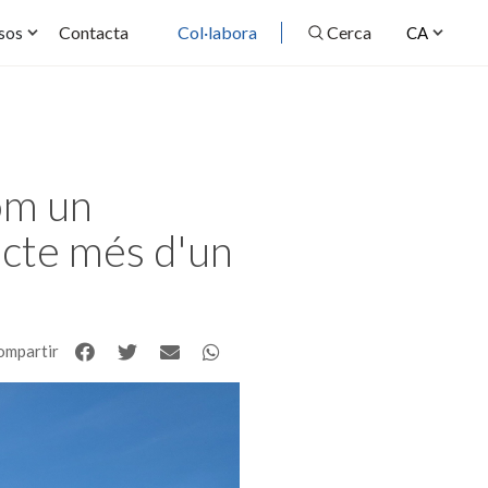
Contacta
Col·labora
Cerca
sos
CA
om un
ecte més d'un
ompartir