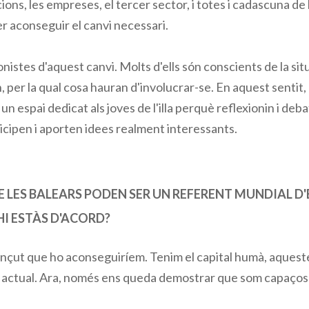
cions, les empreses, el tercer sector, i totes i cadascuna 
er aconseguir el canvi necessari.
nistes d'aquest canvi. Molts d'ells són conscients de la sit
 per la qual cosa hauran d'involucrar-se. En aquest sentit, 
, un espai dedicat als joves de l'illa perquè reflexionin i deba
ticipen i aporten idees realment interessants.
 LES BALEARS PODEN SER UN REFERENT MUNDIAL D'
HI ESTÀS D'ACORD?
ençut que ho aconseguiríem. Tenim el capital humà, aquestes
ió actual. Ara, només ens queda demostrar que som capaços