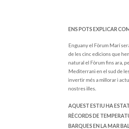
ENS POTS EXPLICAR CO
Enguany el Fòrum Marí serà 
de les cinc edicions que he
natural el Fòrum fins ara, p
Mediterrani en el sud de le
invertir més a millorar i act
nostres illes.
AQUEST ESTIU HA ESTAT
RÈCORDS DE TEMPERATUR
BARQUES EN LA MAR BAL