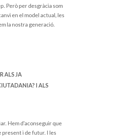
rcep. Però per desgràcia som
nvi en el model actual, les
bem la nostra generació.
R ALS JA
IUTADANIA? I ALS
iar. Hem d'aconseguir que
present i de futur. I les