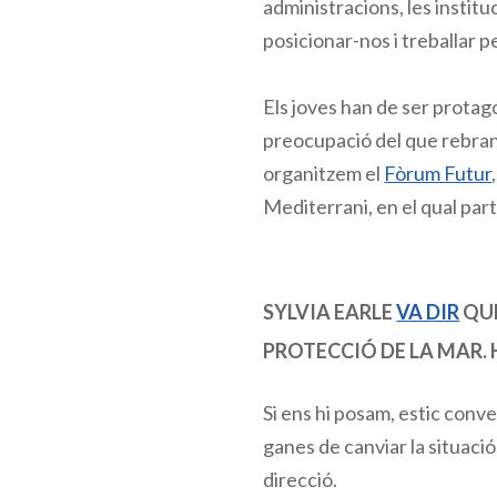
administracions, les institu
posicionar-nos i treballar p
Els joves han de ser protago
preocupació del que rebran,
organitzem el
Fòrum Futur
Mediterrani, en el qual par
SYLVIA EARLE
VA DIR
QUE
PROTECCIÓ DE LA MAR. 
Si ens hi posam, estic conv
ganes de canviar la situac
direcció.