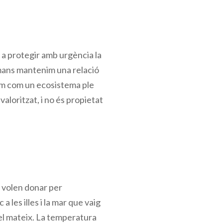
 a protegir amb urgència la
humans mantenim una relació
tam com un ecosistema ple
valoritzat, i no és propietat
 volen donar per
a les illes i la mar que vaig
 el mateix. La temperatura