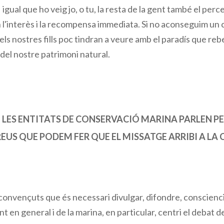
 I igual que ho veig jo, o tu, la resta de la gent també el pe
l'interès i la recompensa immediata. Si no aconseguim un ca
els nostres fills poc tindran a veure amb el paradís que re
el nostre patrimoni natural.
LES ENTITATS DE CONSERVACIÓ MARINA PARLEN PE
US QUE PODEM FER QUE EL MISSATGE ARRIBI A LA C
onvençuts que és necessari divulgar, difondre, conscienc
 en general i de la marina, en particular, centri el debat de 