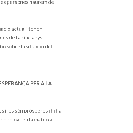
de les persones haurem de
uació actual i tenen
des de fa cinc anys
tin sobre la situació del
ESPERANÇA PER A LA
 illes són pròsperes i hi ha
 de remar en la mateixa