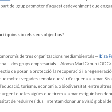
 part del grup promotor d'aquest esdeveniment que enguan
í i quins són els seus objectius?
compromís de tres organitzacions mediambientals —
Ibiza 
acha—, dos grups empresarials —Alonso Marí Group i ODGrou
jectiu de posar la protecció, la recuperació i la regeneraci
 que moltes vegades sembla que viu d'esquena a la mar. Sis
 d'educació, turisme, economia, o biodiversitat, entre altr
at urgent que les aigües que tirem a la mar estiguin ben d
ssitat de reduir residus. Intentam donar una visió global de 