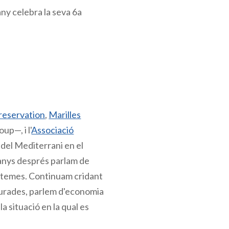
y celebra la seva 6a
Preservation
,
Marilles
p—, i l'
Associació
ó del Mediterrani en el
 anys després parlam de
es temes. Continuam cridant
epurades, parlem d'economia
la situació en la qual es