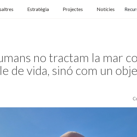
altres
Estratègia
Projectes
Notícies
Recur
humans no tractam la mar c
le de vida, sinó com un obj
C