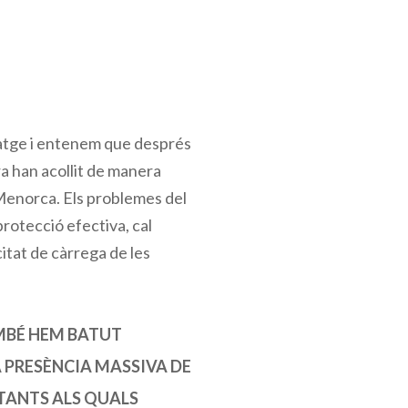
ssatge i entenem que després
ra han acollit de manera
a Menorca. Els problemes del
protecció efectiva, cal
acitat de càrrega de les
AMBÉ HEM BATUT
A PRESÈNCIA MASSIVA DE
RTANTS ALS QUALS