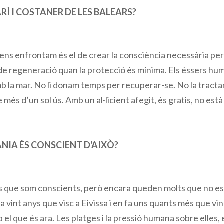
RÍ I COSTANER DE LES BALEARS?
 ens enfrontam és el de crear la consciència necessària per
ar de regeneració quan la protecció és mínima. Els éssers 
mb la mar. No li donam temps per recuperar-se. No la trac
més d’un sol ús. Amb un al·licient afegit, és gratis, no està 
ANIA ÉS CONSCIENT D'AIXÒ?
s que som conscients, però encara queden molts que no es
a vint anys que visc a Eivissa i en fa uns quants més que vinc 
 el que és ara. Les platges i la pressió humana sobre elles,