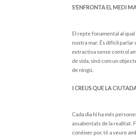
S'ENFRONTA EL MEDI MA
El repte fonamental al qual
nostra mar. És difícil parl
extractiva sense control a
de vida, sinó com un objecte 
de ningú.
I CREUS QUE LA CIUTAD
Cada dia hi ha més persone
assabentats de la realitat. F
conèixer poc té a veure amb