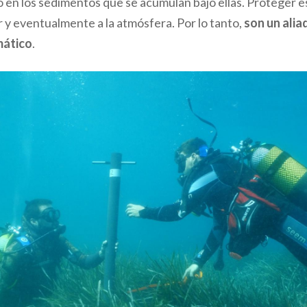
 en los sedimentos que se acumulan bajo ellas. Proteger est
 y eventualmente a la atmósfera. Por lo tanto,
son un alia
mático
.