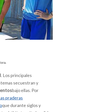
Mora
.
l
. Los principales
istemas secuestran y
mentos
bajo ellas. Por
as praderas
no
que durante siglos y