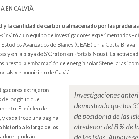
A EN CALVIÀ
d y la cantidad de carbono almacenado por las praderas
les invitó a un equipo de investigadores experimentados –di
 Estudios Avanzados de Blanes (CEAB) en la Costa Brava–
etes y en la playa de S'Oratori en Portals Nous). La actividad
 prestó la embarcación de energía solar Stenella; así como
tals y el municipio de Calviá.
stigadores extrajeron
Investigaciones anter
 de longitud que
demostrado que los 5
dimento. El núcleo de
de posidonia de las Is
, y cada trozo una página
alrededor del 8 % de l
historia a lo largo de los
igadores podrán
de las Islas. Aunque 