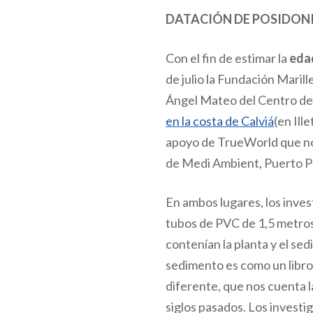
DATACIÓN DE POSIDONI
Con el fin de estimar la
eda
de julio la Fundación Maril
Ángel Mateo del Centro de
en la costa de Calviá
(en Ill
apoyo de TrueWorld que nos
de Medi Ambient, Puerto Por
En ambos lugares, los inve
tubos de PVC de 1,5 metros
contenían la planta y el se
sedimento es como un libro
diferente, que nos cuenta la 
siglos pasados. Los invest