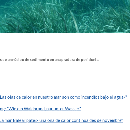
 de un núcleo de sedimento en una pradera de posidonia.
as olas de calor en nuestro mar son como incendios bajo el agua»"
g: "Wie ein Waldbrand, nur unter Wasser"
a mar Balear pateix una ona de calor contínua des de novembre"