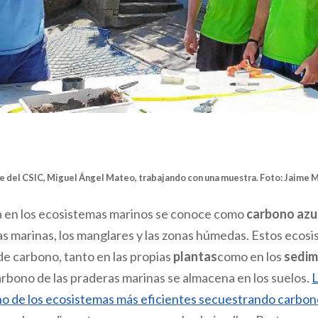
te del CSIC, Miguel Ángel Mateo, trabajando con una muestra. Foto:
Jaime 
a en los ecosistemas marinos se conoce como
carbono azu
s marinas, los manglares y las zonas húmedas. Estos ecos
e carbono, tanto en las propias
plantas
como en los
sedi
arbono de las praderas marinas se almacena en los suelos.
L
o de los ecosistemas más eficientes secuestrando carbo