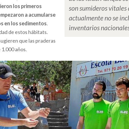
ieron los primeros
son sumideros vitales
empezaron a acumularse
actualmente no se inc
os en los sedimentos
.
inventarios nacionale
dad de estos hábitats.
sugieren que las praderas
 1.000 años.