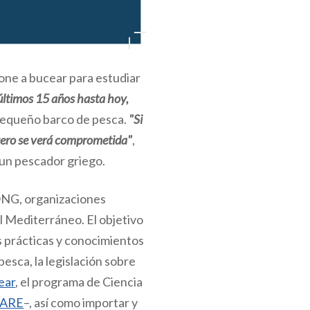
pone a bucear para estudiar
 últimos 15 años hasta hoy,
 pequeño barco de pesca.
"Si
quero se verá comprometida"
,
 un pescador griego.
ONG, organizaciones
l Mediterráneo. El objetivo
s prácticas y conocimientos
esca, la legislación sobre
ear
, el programa de Ciencia
ARE
–, así como importar y