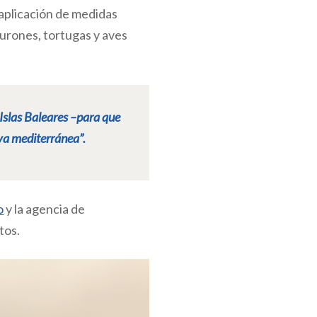
 aplicación de medidas
burones, tortugas y aves
 Islas Baleares –para que
va mediterránea”.
o
y la agencia de
tos.