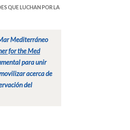
OES QUE LUCHAN POR LA
 Mar Mediterráneo
her for the Med
umental para unir
 movilizar acerca de
ervación del