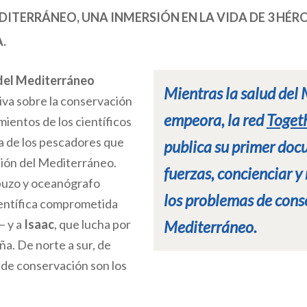
EDITERRÁNEO, UNA INMERSIÓN EN LA VIDA
DE 3 HÉR
.
del Mediterráneo
Mientras la salud del
va sobre la conservación
empeora, la red
Toget
ientos de los científicos
a de los pescadores que
publica su primer doc
ción del Mediterráneo.
fuerzas, concienciar y
buzo y oceanógrafo
los problemas de cons
entífica comprometida
– y a
Isaac
, que lucha por
Mediterráneo.
ña. De norte a sur, de
 de conservación son los