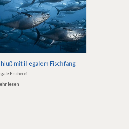
hluß mit illegalem Fischfang
egale Fischerei
ehr lesen