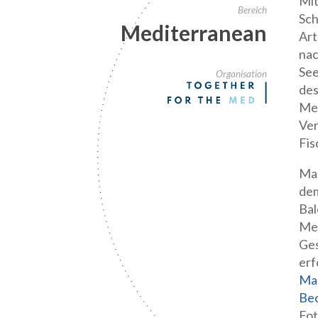
Mit
Bereich
Sch
Mediterranean
Art
nac
See
Organisation
des
Mee
Ver
Fis
Mar
dem
Bal
Mee
Ges
erf
Mar
Be
Fo