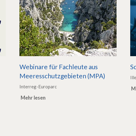
Webinare für Fachleute aus
Sc
Meeresschutzgebieten (MPA)
Ill
Interreg-Europarc
M
Mehr lesen