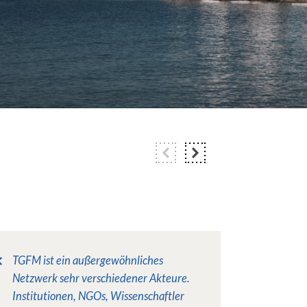
TGFM ist ein außergewöhnliches
Netzwerk sehr verschiedener Akteure.
Institutionen, NGOs, Wissenschaftler