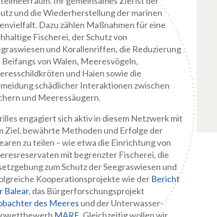
telmeerraum. Ihr gemeinsames Ziel ist der
utz und die Wiederherstellung der marinen
envielfalt. Dazu zählen Maßnahmen für eine
hhaltige Fischerei, der Schutz von
graswiesen und Korallenriffen, die Reduzierung
 Beifangs von Walen, Meeresvögeln,
resschildkröten und Haien sowie die
meidung schädlicher Interaktionen zwischen
chern und Meeressäugern.
illes engagiert sich aktiv in diesem Netzwerk mit
 Ziel, bewährte Methoden und Erfolge der
earen zu teilen – wie etwa die Einrichtung von
resreservaten mit begrenzter Fischerei, die
etzgebung zum Schutz der Seegraswiesen und
olgreiche Kooperationsprojekte wie der
Bericht
 Balear
, das Bürgerforschungsprojekt
obachter des Meeres
und der Unterwasser-
towettbewerb
MARE
. Gleichzeitig wollen wir