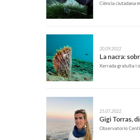
Ciència ciutadana m
20.09.2022
La nacra: sob
Xerrada gratuïta i o
25.07.2022
Gigi Torras, d
Observatorio Centi