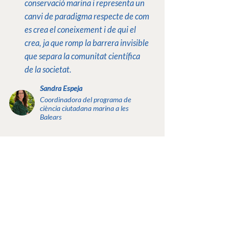
conservació marina i representa un
canvi de paradigma respecte de com
es crea el coneixement i de qui el
crea, ja que romp la barrera invisible
que separa
la comunitat científica
de la
societat.
Sandra Espeja
Coordinadora del programa de
ciència ciutadana marina a les
Balears