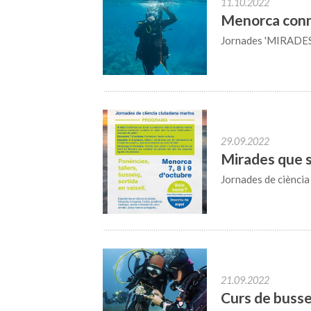
11.10.2022
Menorca conne
Jornades 'MIRADE
29.09.2022
Mirades que
Jornades de ciènci
21.09.2022
Curs de bussei