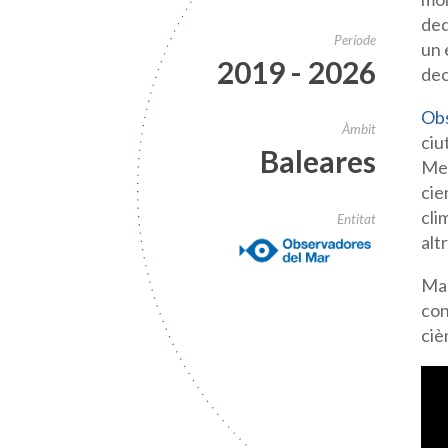
de
Període
un 
2019 - 2026
dec
Obs
Àmbit
ciu
Baleares
Med
cie
cli
Entitat
alt
Mar
con
ciè