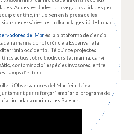
dades. Aquestes dades, una vegada validades per
equip científic, influeixen en la presa de les
isions necessàries per millorar la gestió de la mar.
ervadores del Mar
és la plataforma de ciència
tadana marina de refe
rència a Espanya i a la
iterrània occidental. Té quinze projectes
ntífics actius sobre biodiversitat marina, canvi
màtic, contaminació i espècies in
vasores, entre
res camps d’estudi.
illes i Observadores del Mar feim feina
juntament per reforçar i ampli
ar el programa de
ncia ciutadana marina a les Balears.