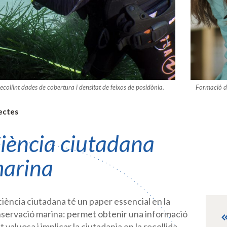
ecollint dades de cobertura i densitat de feixos de posidònia.
Formació de
ectes
iència ciutadana
arina
ciència ciutadana té un paper essencial en la
servació marina: permet obtenir una informació
t valuosa i implicar la ciutadania en la recollida