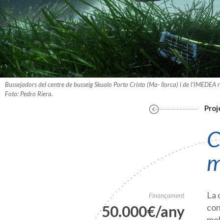
Bussejadors del centre de busseig Skualo Porto Cristo (Ma- llorca) i de l’IMEDEA r
Foto: Pedro Riera.
Proj
C
m
La 
Finançament
con
50.000€/any
mol