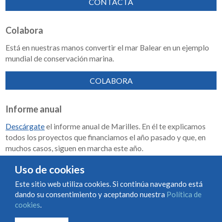
CONTACTA
Colabora
Está en nuestras manos convertir el mar Balear en un ejemplo
mundial de conservación marina.
COLABORA
Informe anual
Descárgate
el informe anual de Marilles. En él te explicamos
todos los proyectos que financiamos el año pasado y que, en
muchos casos, siguen en marcha este año.
Memoria de impacto 2018-2023
Uso de cookies
Este sitio web utiliza cookies. Si continúa navegando está
dando su consentimiento y aceptando nuestra
Política de
Condiciones de uso y contratación
Política de cookies
cookies
.
Política de privacidad