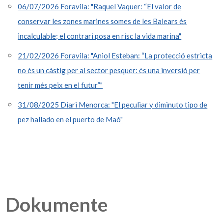
06/07/2026 Foravila: "Raquel Vaquer: “El valor de
conservar les zones marines somes de les Balears és
incalculable; el contrari posa en risc la vida marina"
21/02/2026 Foravila: "Aniol Esteban: “La protecció estricta
no és un càstig per al sector pesquer: és una inversió per
tenir més peix en el futur”"
31/08/2025 Diari Menorca: "El peculiar y diminuto tipo de
pez hallado en el puerto de Maó"
Dokumente