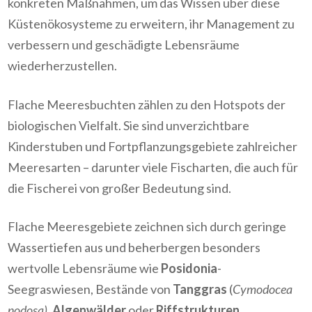
konkreten Maßnahmen, um das Wissen über diese
Küstenökosysteme zu erweitern, ihr Management zu
verbessern und geschädigte Lebensräume
wiederherzustellen.
Flache Meeresbuchten zählen zu den Hotspots der
biologischen Vielfalt. Sie sind unverzichtbare
Kinderstuben und Fortpflanzungsgebiete zahlreicher
Meeresarten – darunter viele Fischarten, die auch für
die Fischerei von großer Bedeutung sind.
Flache Meeresgebiete zeichnen sich durch geringe
Wassertiefen aus und beherbergen besonders
wertvolle Lebensräume wie
Posidonia
-
Seegraswiesen, Bestände von
Tanggras
(
Cymodocea
nodosa)
,
Algenwälder
oder
Riffstrukturen
.