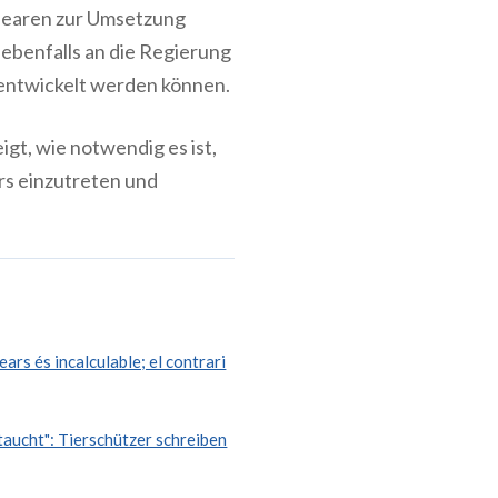
alearen zur Umsetzung
ebenfalls an die Regierung
 entwickelt werden können.
gt, wie notwendig es ist,
rs einzutreten und
rs és incalculable; el contrari
aucht": Tierschützer schreiben