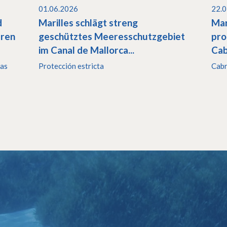
01.06.2026
22.
d
Marilles schlägt streng
Mar
eren
geschütztes Meeresschutzgebiet
pro
im Canal de Mallorca...
Cab
las
Protección estricta
Cab