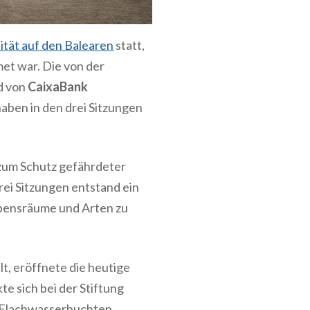
ität auf den Balearen
statt,
et war. Die von der
d von
CaixaBank
aben in den drei Sitzungen
zum Schutz gefährdeter
ei Sitzungen entstand ein
ebensräume und Arten zu
t, eröffnete die heutige
e sich bei der Stiftung
r Flachwasserbuchten