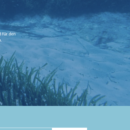
d für den
.