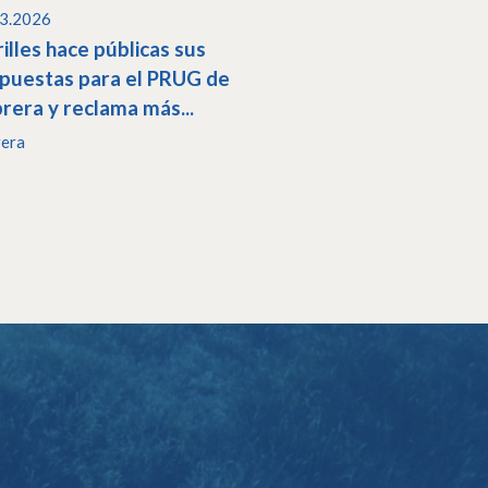
03.2026
illes hace públicas sus
puestas para el PRUG de
rera y reclama más...
rera