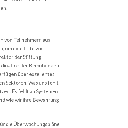
den.
en von Teilnehmern aus
en, um eine Liste von
irektor der Stiftung
Koordination der Bemühungen
verfügen über exzellentes
en Sektoren. Was uns fehlt,
zen. Es fehlt an Systemen
und wie wir ihre Bewahrung
für die Überwachungspläne