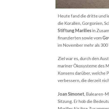
Heute fand die dritte und l
die Korallen, Gorgonien, 
Stiftung Marilles
in Zusam
finanzierten sowie vom
Gov
im November mehr als 300
Ziel war es, durch den Au
mariner Ökosysteme des Me
Konsens darüber, welche P
verbessern, die derzeit ni
Joan Simonet
, Balearen-M
Sitzung. Er hob die Bedeut
Marilles für ihre Zusamme