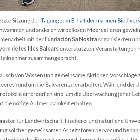
etzte Sitzung der
Tagung zum Erhalt der marinen Biodivers
Schwämmen und anderen wirbellosen Meerestieren gewidm
menarbeit mit der
Fundación Sa Nostra
organisierten un
ern de les Illes Balears
unterstützten Veranstaltungen h
 Teilnehmer zusammengebracht.
stausch von Wissen und gemeinsame Aktionen Vorschläge 
eres rund um die Balearen zu erarbeiten. Während der dr
rotokolle erforderlich sind, um die Überwachung jener L
cht die nötige Aufmerksamkeit erhalten.
inister für Landwirtschaft, Fischerei und natürliche Umwel
ung solcher gemeinsamen Arbeitsforen hervor und bedankt
narbeit bei der Entwicklung von Überwachungsplänen fü