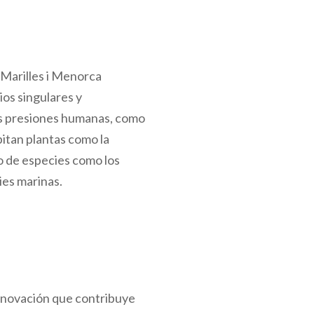
 Marilles i Menorca
ios singulares y
as presiones humanas, como
abitan plantas como la
o de especies como los
ies marinas.
Innovación que contribuye