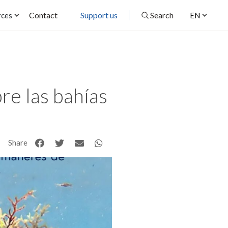
Contact
Support us
Search
rces
EN
re las bahías
Share