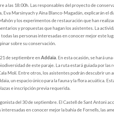
re a las 18:00h. Las responsables del proyecto de conserv
, Eva Marsinyach y Aina Blanco-Magadán, explicarán el di
 Mahón y los experimentos de restauración que han realizad
tarios y propuestas que hagan los asistentes. La activida
de todas las personas interesadas en conocer mejor este lug
pinar sobre su conservación.
ía 21 de septiembre en
Addaia
. En esta ocasión, se hará un
biodiversidad de este paraje. La ruta estará guiada por la
Cala Molí. Entre otros, los asistentes podrán descubrir un 
daia, un espacio único para la fauna y la flora acuática. Est
plazas e inscripción previa requerida.
gonista del 30 de septiembre. El Castell de Sant Antoni aco
s interesadas en conocer mejor la bahía de Fornells, las am