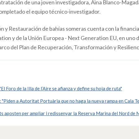
ontratación de una joven investigadora, Aina Blanco-Magadá
completado el equipo técnico-investigador.
n y Restauración de bahías someras cuenta con la financia
tion y de la Unión Europea - Next Generation EU, en uno 
arco del Plan de Recuperación, Transformación y Resilienc
Foro de la Illa de l’Aire se afianza y define su hoja de ruta"
"Piden a Autoritat Portuària que no haga la nueva rampa en Cala Te
s aposten per ampliar i redissenyar la Reserva Marina del Nord de