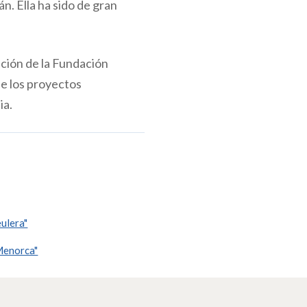
n. Ella ha sido de gran
ción de la Fundación
de los proyectos
ia.
ulera"
 Menorca"