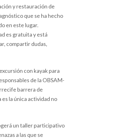
ación y restauración de
agnóstico que se ha hecho
o en este lugar.
d es gratuita y está
ar, compartir dudas,
a excursión con kayak para
s responsables de la OBSAM-
arrecife barrera de
a es la única actividad no
gerá un taller participativo
enazas a las que se