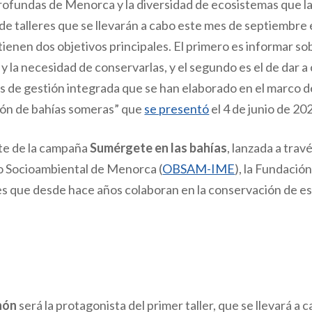
rofundas de Menorca y la diversidad de ecosistemas que la
 de talleres que se llevarán a cabo este mes de septiembre
 tienen dos objetivos principales. El primero es informar so
a y la necesidad de conservarlas, y el segundo es el de dar a
as de gestión integrada que se han elaborado en el marco 
ión de bahías someras” que
se presentó
el 4 de junio de 20
te de la campaña
Sumérgete en las bahías
, lanzada a trav
io Socioambiental de Menorca (
OBSAM-IME
), la Fundació
des que desde hace años colaboran en la conservación de es
hón
será la protagonista del primer taller, que se llevará a c