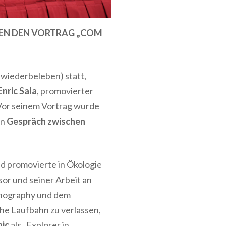
REN DEN VORTRAG „COM
wiederbeleben) statt,
Enric Sala
, promovierter
 Vor seinem Vortrag wurde
in
Gespräch zwischen
d promovierte in
Ökologie
sor und seiner Arbeit an
anography
und dem
che Laufbahn zu verlassen,
hic
als
„Explorer in