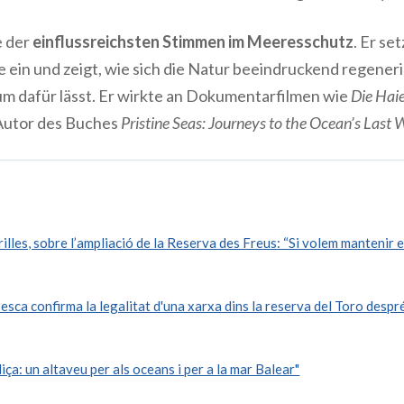
ne der
einflussreichsten Stimmen im Meeresschutz
. Er se
e
ein und zeigt, wie sich die Natur
beeindruckend regeneri
um dafür lässt. Er wirkte an Dokumentarfilmen wie
Die Haie
 Autor des Buches
Pristine Seas: Journeys to the Ocean’s Last 
lles, sobre l’ampliació de la Reserva des Freus: “Si volem mantenir el
ca confirma la legalitat d'una xarxa dins la reserva del Toro despré
a: un altaveu per als oceans i per a la mar Balear"