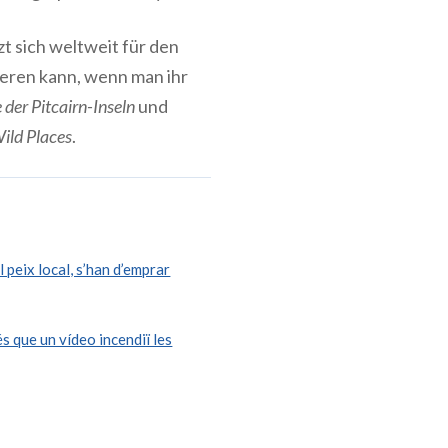
tzt sich weltweit für den
eren kann
, wenn man ihr
 der Pitcairn-Inseln
und
Wild Places
.
 peix local, s’han d’emprar
s que un vídeo incendiï les