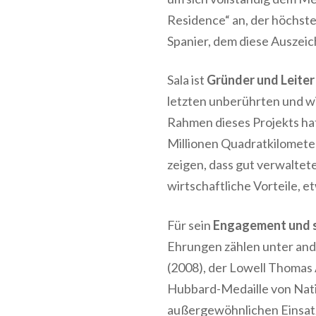
Residence“
an, der höchste
Spanier
, dem diese Auszeic
Sala ist
Gründer und Leiter
letzten unberührten und wi
Rahmen dieses Projekts hat
Millionen Quadratkilomete
zeigen, dass
gut verwaltete
wirtschaftliche Vorteile
, e
Für sein
Engagement und s
Ehrungen zählen unter an
(2008)
, der
Lowell Thomas 
Hubbard-Medaille von Nati
außergewöhnlichen Einsatz