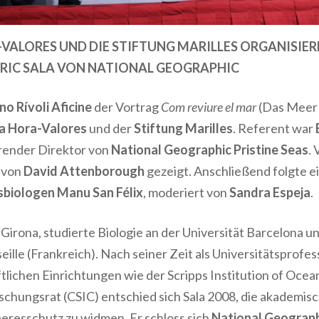
-VALORES UND DIE STIFTUNG MARILLES ORGANISIE
ENRIC SALA VON NATIONAL GEOGRAPHIC
no Rívoli Aficine
der Vortrag
Com reviure el mar
(Das Meer 
ma Hora-Valores
und der
Stiftung Marilles
. Referent war
render Direktor von
National Geographic Pristine Seas
.
von
David Attenborough
gezeigt. Anschließend folgte e
sbiologen Manu San Félix
, moderiert von
Sandra Espeja
.
Girona
,
studierte
Biologie an der Universität Barcelona
un
eille (Frankreich)
. Nach seiner Zeit als Universitätsprofes
lichen Einrichtungen wie der
Scripps Institution of Oce
schungsrat (CSIC)
entschied sich Sala 2008, die akademis
eresschutz
zu widmen. Er schloss sich
National Geograp