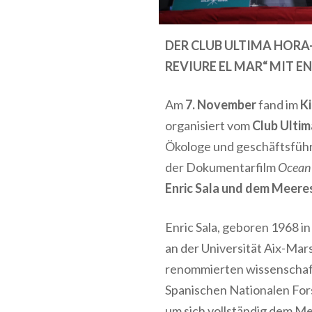
DER CLUB ULTIMA HORA
REVIURE EL MAR“ MIT 
Am
7. November
fand im
Ki
organisiert vom
Club Ulti
Ökologe und geschäftsfüh
der Dokumentarfilm
Ocean
Enric Sala und dem Meere
Enric Sala
,
geboren 1968 in
an der Universität Aix-Mars
renommierten wissenschaft
Spanischen Nationalen For
um sich vollständig dem
Me