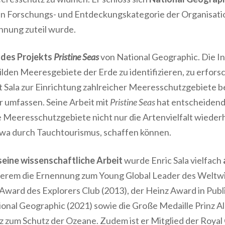
n Forschungs- und Entdeckungskategorie der Organisation
hnung zuteil wurde.
 des Projekts
Pristine Seas
von
National Geographic
. Die I
lden Meeresgebiete der Erde zu identifizieren, zu erfors
 Sala zur Einrichtung zahlreicher
Meeresschutzgebiete
b
r
umfassen. Seine Arbeit mit
Pristine Seas
hat entscheidend
 Meeresschutzgebiete nicht nur die Artenvielfalt wieder
twa durch
Tauchtourismus
, schaffen können.
eine wissenschaftliche Arbeit
wurde Enric Sala vielfach
derem die
Ernennung zum Young Global Leader des Weltwi
Award des Explorers Club (2013)
, der
Heinz Award in Publi
onal Geographic (2021)
sowie die
Große Medaille Prinz Al
 zum Schutz der Ozeane. Zudem ist er
Mitglied der Royal