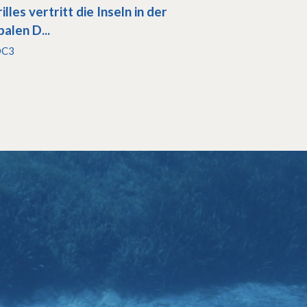
illes vertritt die Inseln in der
balen D...
OC3