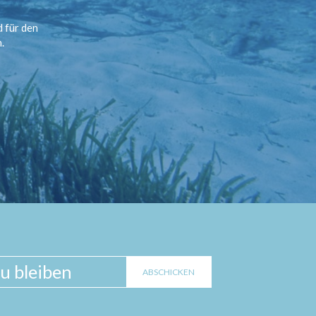
d für den
.