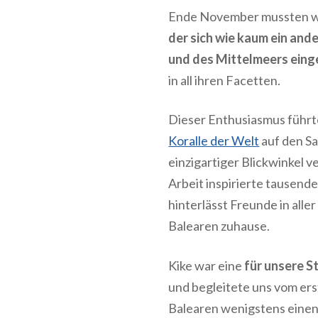
Ende November mussten w
der sich wie kaum ein and
und des Mittelmeers eing
in all ihren Facetten.
Dieser Enthusiasmus führt
Koralle der Welt
auf den S
einzigartiger Blickwinkel 
Arbeit inspirierte tausen
hinterlässt Freunde in alle
Balearen zuhause.
Kike war eine
für unsere S
und begleitete uns vom ers
Balearen wenigstens einen 