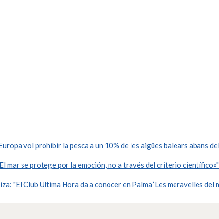
ropa vol prohibir la pesca a un 10% de les aigües balears abans de
 mar se protege por la emoción, no a través del criterio científico»"
za: "El Club Ultima Hora da a conocer en Palma ‘Les meravelles del m