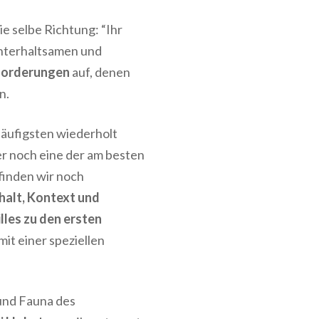
ie selbe Richtung: “Ihr
 unterhaltsamen und
usforderungen
auf, denen
n.
häufigsten wiederholt
er noch eine der am besten
finden wir noch
halt, Kontext und
lles zu den ersten
mit einer speziellen
und Fauna des