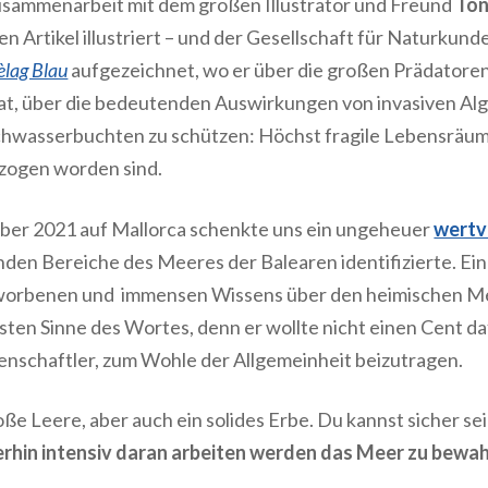
Zusammenarbeit mit dem großen Illustrator und Freund
Ton
en Artikel illustriert – und der Gesellschaft für Naturkunde
èlag Blau
aufgezeichnet, wo er über die großen Prädatoren
hat, über die bedeutenden Auswirkungen von invasiven Alg
achwasserbuchten zu schützen: Höchst fragile Lebensräum
ezogen worden sind.
er 2021 auf Mallorca schenkte uns ein ungeheuer
wertv
nden Bereiche des Meeres der Balearen identifizierte. Ein
rworbenen und immensen Wissens über den heimischen M
sten Sinne des Wortes, denn er wollte nicht einen Cent da
ssenschaftler, zum Wohle der Allgemeinheit beizutragen.
roße Leere, aber auch ein solides Erbe. Du kannst sicher sei
erhin intensiv daran arbeiten werden das Meer zu bewah