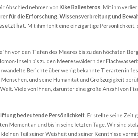
ir Abschied nehmen von
Kike Ballesteros
. Mit ihm verli
erer für die Erforschung, Wissensverbreitung und Bewa
esetzt hat
. Mit ihm fehlt eine einzigartige Persönlichkeit,
e ihn von den Tiefen des Meeres bis zu den höchsten Ber
alomon-Inseln bis zu den Meereswäldern der Flachwasserb
verwandelte Berichte über wenig bekannte Tierarten in fe
de Menschen, und seine Humanität und Großzügigkeit berü
r Welt. Viele von ihnen, darunter eine große Anzahl von Fis
tiftung bedeutende Persönlichkeit
. Er stellte seine Zei
ten Moment an und bis in seine letzten Tage. Wir sind sto
kleinen Teil seiner Weisheit und seiner Kenntnisse vermit