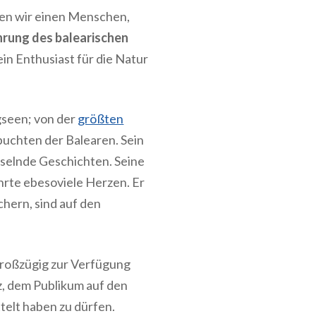
eren wir einen Menschen,
hrung des balearischen
 ein Enthusiast für die Natur
gseen; von der
größten
uchten der Balearen. Sein
sselnde Geschichten. Seine
hrte ebesoviele Herzen. Er
chern, sind auf den
t großzügig zur Verfügung
lz, dem Publikum auf den
telt haben zu dürfen.