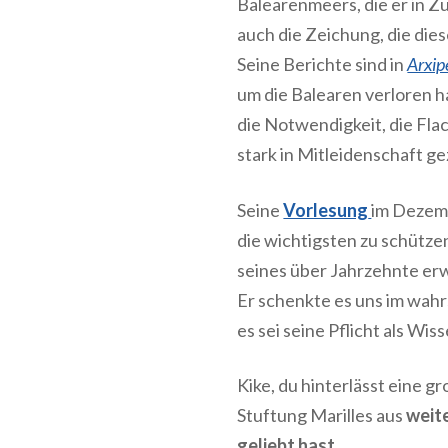
Balearenmeers, die er in 
auch die Zeichung, die dies
Seine Berichte sind in
Arxip
um die Balearen verloren 
die Notwendigkeit, die Fl
stark in Mitleidenschaft g
Seine
Vorlesung
im Dezemb
die wichtigsten zu schütze
seines über Jahrzehnte e
Er schenkte es uns im wahr
es sei seine Pflicht als Wi
Kike, du hinterlässt eine g
Stuftung Marilles aus
weit
geliebt hast.