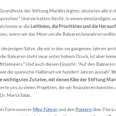
 Grundfeste der Stiftung Marilles legten, deuteten alle in d
 sprechen.” Und sie hatten Recht. In einem einstündigen,
eichnete er die
Leitlinien, die Prioritäten und die Hera
ssen, wenn wir das Meer um die Balearen bewahren wollte
 derjenigen Sätze, die wir in den vergangenen Jahren am 
die Balearen steht zwar unter hohem Druck, ist aber imm
ttelmeers.” Und auch diesen Einsicht: “Auf den Balearen 
ie die spanische Halbinsel vor hundert Jahren aussah”.
In
e wichtigsten Zutaten, mit denen Kike der Stiftung Mari
rierte uns zu vielen Projekten, die wir finanzieren konnten, 
r. Marta Salas.
n in Form unserer
Mini-Führer
und den
Postern
über Flora 