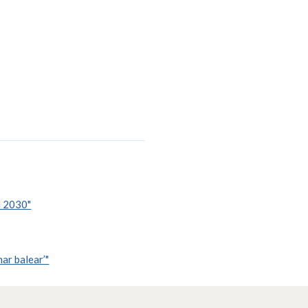
l 2030"
ar balear’"